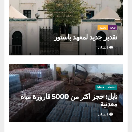
صحة
وطنية
تقدير جديد لمعهد باستور
البيان
اقتصاد
قضايا
نابل: حجز أكثر من 5000 قارورة مياه
معدنية
البيان