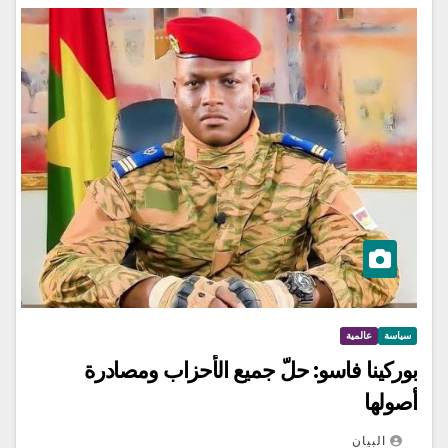
سياسة
عالمية
بوركينا فاسو: حلّ جميع الأحزاب ومصادرة
أصولها
البيان