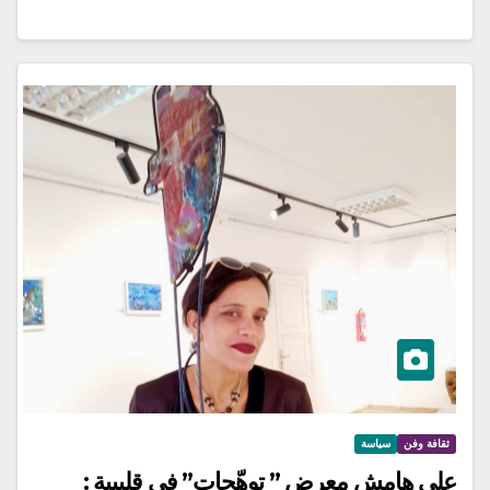
ثقافة وفن
سياسة
على هامش معرض ” توهّجات” في قليبية :