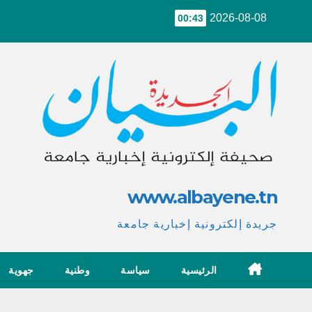
Ski
2026-08-08
00:43
t
conten
www.albayene.tn
جريدة إلكترونية إخبارية جامعة
الرئيسية
سياسة
وطنية
جهوية