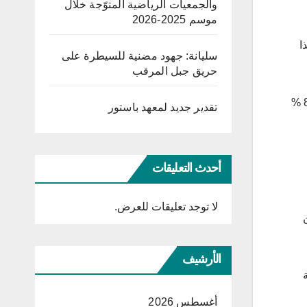
والجمعيات الرياضية المتوّجة خلال
موسم 2025-2026
ا
سليانة: جهود مضنية للسيطرة على
حريق جبل المرقب
ويخوض الحوثيون قتالا ضد التحالف العسكري الذي تقوده السعودية منذ عام 2015، في صراع أودى بحياة مئات الآلاف، وجعل 80 %
تقدير جديد لمعهد باستور
أحدث التعليقات
لا توجد تعليقات للعرض.
الأرشيف
أغسطس 2026