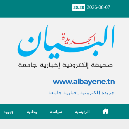
Ski
2026-08-07
20:28
t
conten
www.albayene.tn
جريدة إلكترونية إخبارية جامعة
الرئيسية
سياسة
وطنية
جهوية