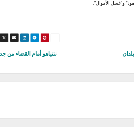
وذ” و”غسل الأموال”.
لدان
نتنياهو أمام القضاء من جد