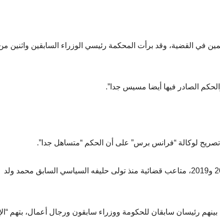
مين في القضية، وقد برأت المحكمة رئيسي الوزراء السابقين واثنين من
حكم الصادر فيها أيضا مسيس جدا”.
ي تصريح لوكالة “فرانس برس” على أن الحكم “متساهل جدا”.
ويواجه ولد عبد العزيز الذي حكم موريتانيا بين عامي 2008 و2019، متاعب قضائية منذ تولى حليفه السياسي السابق محمد ولد
ر محاكمة ولد عبد العزيز ومعه 10 أشخاص بينهم رئيسان سابقان للحكومة ووزراء سابقون ورجال أعمال، بتهم “ا