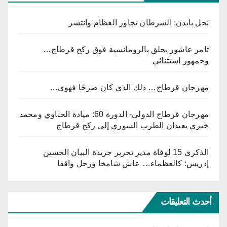
نجل بايدن: السرطان تجاوز العظام وانتشر
ثامر عاشور يحلق بالرومانسية فوق ركح قرطاج…
وجمهور استثنائي
مهرجان قرطاج… ذلك الذي كان صرحًا فهوى…
مهرجان قرطاج الدولي- الدورة 60: ميادة الحناوي ومحمد
خيري يعيدان الطرب السوري إلى ركح قرطاج
الذكرى 15 لوفاة مدير تحرير جريدة البيان الحسين
إدريس: كالعظماء… عاش شامخا ورحل واقفا
أحدث التعليقات