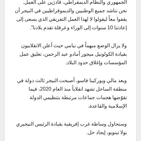
الجمهوري والنظام الديمقراطي، قادرَين على العمل.
نحن نناشد جميع الوطنيين والديموقراطيين في النيجر أن
يقفوا معاً ليقولوا لا لهذا العمل التفريقي الذي يسعى إلى
إعادتنا 10 سنوات إلى الوراء وعرقلة تقدم بلادنا”.
ولا يزال الوضع مبهماً في نيامي حيث أعلن الانقلابيون
بقيادة الكولونيل ميجور أمادو عبد الرحمن، تعليق عمل
المؤسسات وإغلاق حدود البلاد.
وبعد مالي وبوركينا فاسو، أصبحت النيجر ثالث دولة في
منطقة الساحل تشهد انقلاباً منذ العام 2020، فيما
تقوّضها هجمات جماعات مرتبطة بتنظيمي الدولة
الإسلامية والقاعدة.
وستحاول وساطة غرب إفريقية بقيادة الرئيس النيجيري
بولا تينوبو، إيجاد حل.