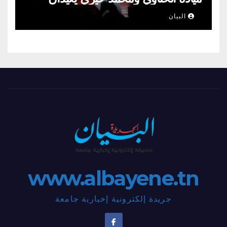
الطرب السوري إلى ركح قرطاج
البيان
www.albayene.tn
جريدة إلكترونية إخبارية جامعة