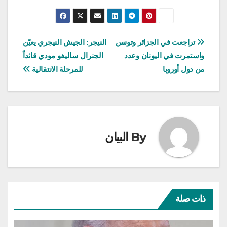
تصفّح
تراجعت في الجزائر وتونس
النيجر: الجيش النيجري يعيّن
واستمرت في اليونان وعدد
الجنرال ساليفو مودي قائداً
المقالات
من دول أوروبا
للمرحلة الانتقالية
By
البيان
ذات صلة