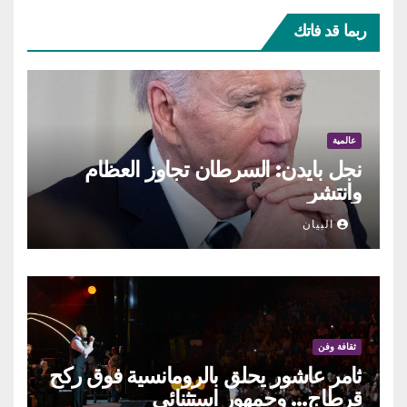
ربما قد فاتك
عالمية
نجل بايدن: السرطان تجاوز العظام
وانتشر
البيان
ثقافة وفن
ثامر عاشور يحلق بالرومانسية فوق ركح
قرطاج… وجمهور استثنائي