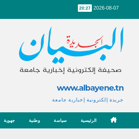
Ski
2026-08-07
20:27
t
conten
www.albayene.tn
جريدة إلكترونية إخبارية جامعة
الرئيسية
سياسة
وطنية
جهوية