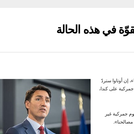
وّة في هذه الحالة
 إن أوتاوا ستردّ
جمركية على كندا،
وم جمركية غير
مصالحنا».