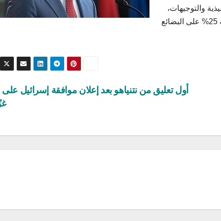
ذية والتوجيهات،
في المكتب البيضاوي، الاثنين، إن «إدارته ستفرض ضريبة 25% على البضائع
أول تعليق من نتنياهو بعد إعلان موافقة إسرائيل على 
غز