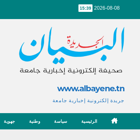
Ski
2026-08-08
15:39
t
conten
www.albayene.tn
جريدة إلكترونية إخبارية جامعة
الرئيسية
سياسة
وطنية
جهوية