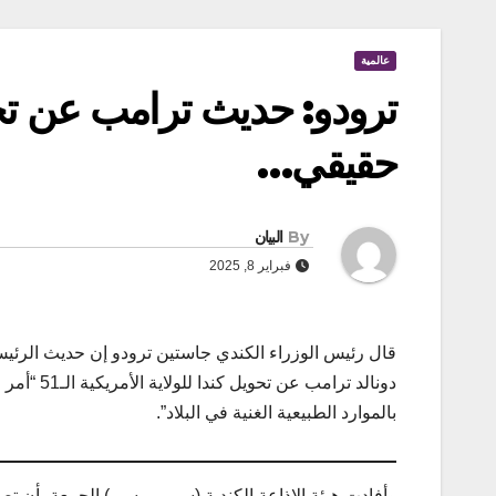
عالمية
ترودو: حديث ترامب عن تحوي
حقيقي…
By
البيان
فبراير 8, 2025
قال رئيس الوزراء الكندي جاستين ترودو إن حديث الرئي
دونالد ترامب عن تحوي
بالموارد الطبيعية الغنية في البلاد”.
وأفادت هيئة الإذاعة الكندية (سي بي سي) الجمعة بأن ت