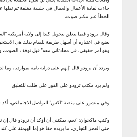
جاءت لقادة الأعمال والعمال في جلسة مغلقة تم نقلها 
الخطأ عبر مكبر صوت.
وقال ترودو فيما يتعلق بتحويل كندا إلى ولاية أمريكية “ال
يضع في اعتباره أن أسهل طريقة للقيام بذلك هي الاستحواذ
وهو أمر حقيقي، في محادثاتي معه” قبل توقف الصوت، وفق
وتردد أن ترودو قال “إنهم على دراية تامة بمواردنا، وما لد
ولم يرد مكتب ترودو على الفور على طلب للتعليق.
وفي منشور على منصة “اكس” للتواصل الاجتماعي، أكد جيل 
وكتب ماكجوان: “نعم، يمكنني أن أؤكد أن ترودو قال إن تق
حتى العجز التجاري، ما يريده حقا هو إما الهيمنة على كندا 