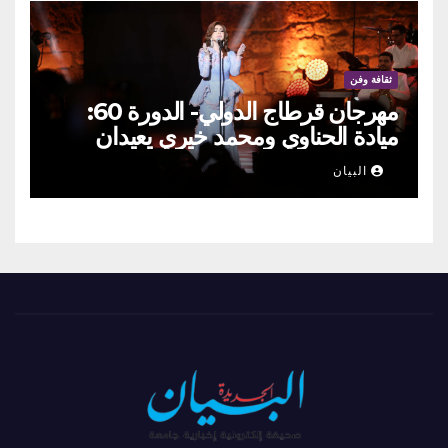
ثقافة وفن
مهرجان قرطاج الدولي- الدورة 60:
ميادة الحناوي ومحمد خيري يعيدان
الطرب السوري إلى ركح قرطاج
البيان