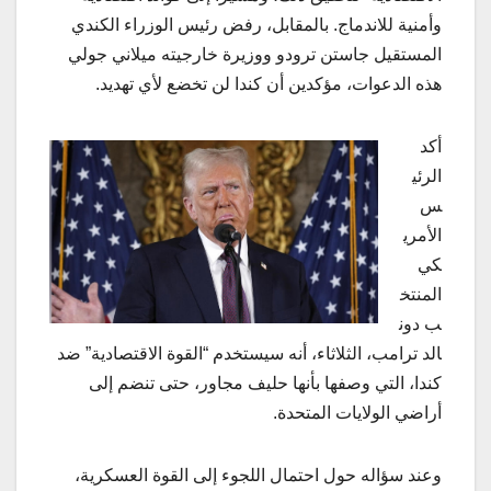
وأمنية للاندماج. بالمقابل، رفض رئيس الوزراء الكندي
المستقيل جاستن ترودو ووزيرة خارجيته ميلاني جولي
هذه الدعوات، مؤكدين أن كندا لن تخضع لأي تهديد.
أكد
الرئي
س
الأمري
كي
المنتخ
ب دون
الد ترامب، الثلاثاء، أنه سيستخدم “القوة الاقتصادية” ضد
كندا، التي وصفها بأنها حليف مجاور، حتى تنضم إلى
أراضي الولايات المتحدة.
وعند سؤاله حول احتمال اللجوء إلى القوة العسكرية،