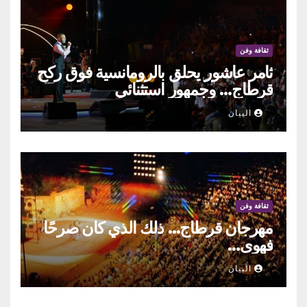
ثقافة وفن
ثامر عاشور يحلق بالرومانسية فوق ركح
قرطاج… وجمهور استثنائي
البيان
ثقافة وفن
مهرجان قرطاج… ذلك الذي كان صرحًا
فهوى…
البيان