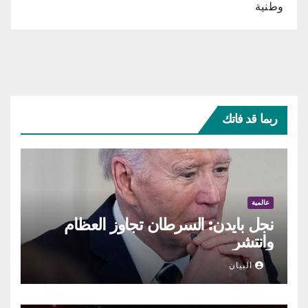
وطنية
ربما قد فاتك
عالمية
نجل بايدن: السرطان تجاوز العظام
وانتشر
البيان