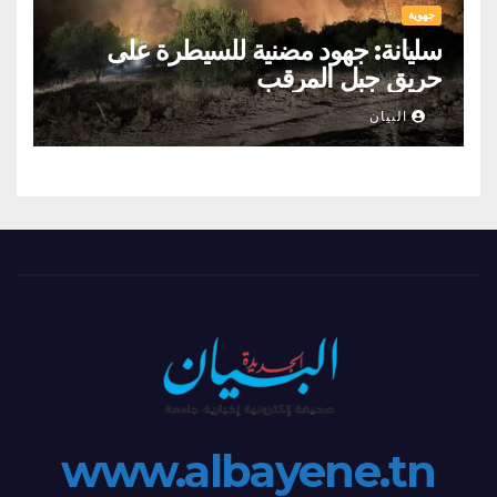
جهوية
سليانة: جهود مضنية للسيطرة على
حريق جبل المرقب
البيان
www.albayene.tn