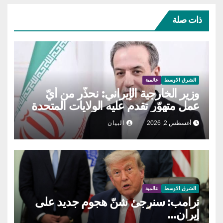
ذات صلة
الشرق الاوسط
عالمية
وزير الخارجية الإيراني: نحذّر من أيّ
عمل متهوّر تقدم عليه الولايات المتحدة
أغسطس 2, 2026
البيان
الشرق الاوسط
عالمية
ترامب: سنرجئ شنّ هجوم جديد على
إيران…