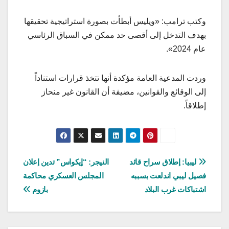
وكتب ترامب: «ويليس أبطأت بصورة استراتيجية تحقيقها
بهدف التدخل إلى أقصى حد ممكن في السباق الرئاسي
عام 2024».
وردت المدعية العامة مؤكدة أنها تتخذ قرارات استناداً
إلى الوقائع والقوانين، مضيفة أن القانون غير منحاز
إطلاقاً.
تصفّح
ليبيا: إطلاق سراح قائد
النيجر: “إيكواس” تدين إعلان
فصيل ليبي اندلعت بسببه
المجلس العسكري محاكمة
المقالات
اشتباكات غرب البلاد
بازوم