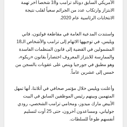
الأمريكي السابق دونالد ترامب و18 شخصاً آخر تهمة
الابتزاز وارتكاب عدد من الجرائم سعياً لقلب نتيجة
الانتخابات الرئاسية عام 2020.
واستندت المدعية العامة في مقاطعة فولتون، فاني
ويليس، في توجيهها الاتهام إلى ترامب والأشخاص الـ18
المشمولين في القضية إلى قانون المنظمات الفاسدة
والممارِسة للابتزاز المعروف اختصاراً بقانون «ريكو»،
وهو مطبق في جورجيا وينص على عقوبات بالسجن من
خمس إلى عشرين عاماً.
وأعلنت ويليس خلال مؤتمر صحافي في أتلانتا، أنها تمهل
المتهمين وبينهم رئيس الموظفين السابق في البيت
الأبيض مارك ميدوز، ومحامي ترامب الشخصي، رودي
جولياني، ومساعدون آخرون، حتى 25 أوت لتسليم
أنفسهم طوعاً للسلطات.