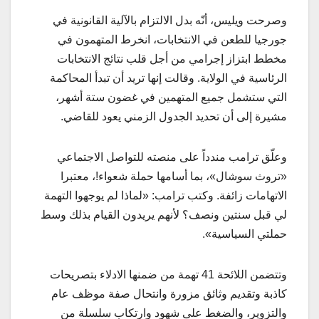
وصرحت ويليس، أنّه بدل الالتزام بالآلية القانونية في
جورجيا للطعن في الانتخابات، انخرط المتهمون في
مخطط ابتزاز إجرامي من أجل قلب نتائج الانتخابات
الرئاسية في الولاية. وقالت إنها تريد أن تبدأ المحاكمة
التي ستشمل جميع المتهمين في غضون ستة أشهر،
مشيرة إلى أن تحديد الجدول الزمني يعود للقاضي.
وعلّق ترامب مندداً على منصته للتواصل الاجتماعي
«تروث سوشال»، بما أسامها حملة شعواء!، معتبرا
الاتهامات زائفة. وكتب ترامب: «لماذا لم يوجهوا التهمة
لي قبل سنتين ونصف؟ لأنهم يريدون القيام بذلك وسط
حملتي السياسية».
وتتضمن اللائحة 41 تهمة من ضمنها الادلاء بتصريحات
كاذبة وتقديم وثائق مزورة وانتحال صفة موظف عام
والتزوير، والضغط على شهود وارتكاب سلسلة من