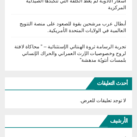
أسعار الأدوية لم يُغطِّ الكلفة التي تتكبّدها الصيدلية
المركزية
أبطال عرب مرشحين بقوة للصعود على منصة التتويج
العالمية في الولايات المتحدة الأمريكية.
تجربة الرسامة ثروة الهنتاتي الإستثنائية – ” محاكاة لافتة
لروح وخصوصيات الإرث العمراني والحراك الإنساني
بلمسات أنثويٌة مدهشة”
أحدث التعليقات
لا توجد تعليقات للعرض.
الأرشيف