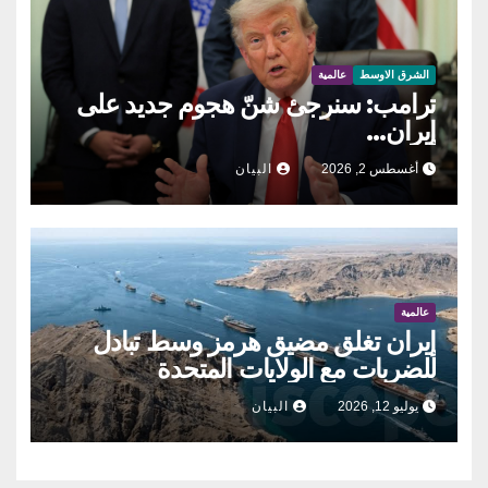
الشرق الاوسط
عالمية
ترامب: سنرجئ شنّ هجوم جديد على
إيران…
أغسطس 2, 2026
البيان
عالمية
إيران تغلق مضيق هرمز وسط تبادل
للضربات مع الولايات المتحدة
يوليو 12, 2026
البيان