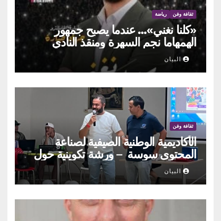
ثقافة وفن
رياضة
«كلنا نغني»… عندما يصبح جمهور
الهمهاما نجم السهرة ومنقذ النادي
البيان
ثقافة وفن
الأكاديمية الوطنية الصيفية لصناعة
المحتوى سوسة – ورشة تكوينية حول
الحوكمة التشاركية
البيان