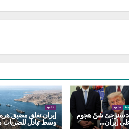
سط
عالمية
عالمية
: سنرجئ شنّ هجوم
إيران تغلق مضيق هرم
لى إيران…
وسط تبادل للضربات م