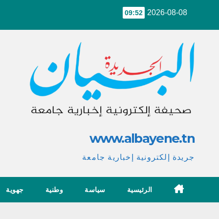
Ski
2026-08-08
09:52
t
conten
www.albayene.tn
جريدة إلكترونية إخبارية جامعة
الرئيسية
سياسة
وطنية
جهوية