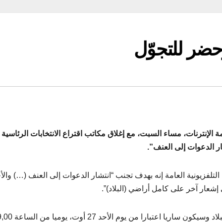
وحضر للتجوّل
الإنترنات، مساء السبت، مع إغلاق مكاتب اقتراع الانتخابات الرئاسية
ر الدعوات إلى العنف”.
 التلفزيونية العامة إنه بهدف تجنب “انتشار الدعوات إلى العنف (…) والأ
إشعار آخر على كامل أراضي (البلاد)”.
ولفت بيساوو إلى أن “حظرا للتجول أعلن في كل أنحاء البلاد وسيكون ساريا اعتبار