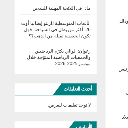
ماذا في اللائحة المهنية للبلديين
 الغابون في اتخاذ هذه الإجراءات قد تستند إلى حوادث عنف كانت شهدتها البلاد سنة 2016، وذلك
الألعاب المتوسطية تارنتو إيطاليا أوت
26: أكثر من بطل في السباحة، فهل
تكون الحصيلة ثقيلة من الذهب؟؟
زغوان: الوالي يكرّم الرياضيين
والجمعيات الرياضية المتوّجة خلال
موسم 2025-2026
مترشحا، من أبرهم الرئيس
أحدث التعليقات
 إطار 3 انتخابات
لا توجد تعليقات للعرض.
لاد
الأرشيف