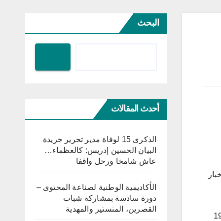
البحث
أحدث المقالات
الذكرى 15 لوفاة مدير تحرير جريدة
البيان الحسين إدريس: كالعظماء…
عاش شامخا ورحل واقفا
خبار
الأكاديمية الوطنية لصناعة المحتوى –
دورة سادسة بمشاركة شباب
القصرين، المنستير والمهدية
ا من يوم الأحد 27 أوت، يوميا من الساعة 19,00