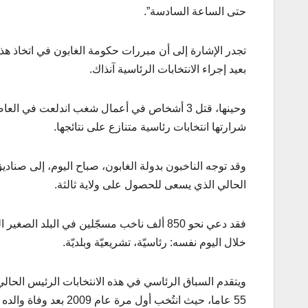
حتى الساعة السادسة”.
بعيد إجراء الانتخابات الرئاسية آنذاك.
وحينها، قتل 3 أشخاص في أعمال شغب اندلعت في 
شرارتها انتخابات رئاسية متنازع على نتائجها.
الحالي الذي يسعى للحصول على ولاية ثالثة.
خلال اليوم نفسه: رئاسيّة، تشريعيّة وبلديّة.
ويتقدم السباق الرئاسي في هذه الانتخابات الرئيس الحالي 
55 عاما، حيث انتُخب أول مرة عام 2009 بعد وفاة والده عمر بونغو أونديمبا الذي حكم البلاد أكثر من 41 عاما.