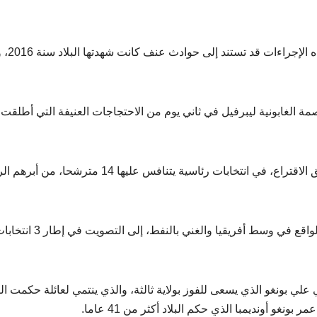
تجدر الإشارة إلى أن مبررات حكومة
العاصمة الغابونية ليبرفيل في ثاني يوم من الاحتجاجات العنيفة التي أطلقت
وقد توجه الناخبون بدولة الغابون، صباح اليوم، إلى صناديق الاقتراع، في انتخابات رئاسية يتنافس عليها 14 
فقد دعي نحو 850 ألف ناخب مسجّلين في البلد الصغير الواقع في وسط أفريقيا والغني بالنفط، إلى التصويت في
علي بونغو الذي يسعى للفوز بولاية ثالثة، والذي ينتمي لعائلة حكمت الب