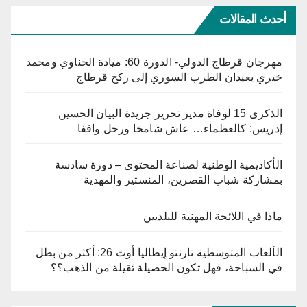
أحدث المقالات
مهرجان قرطاج الدولي- الدورة 60: ميادة الحناوي ومحمد
خيري يعيدان الطرب السوري إلى ركح قرطاج
الذكرى 15 لوفاة مدير تحرير جريدة البيان الحسين
إدريس: كالعظماء… عاش شامخا ورحل واقفا
الأكاديمية الوطنية لصناعة المحتوى – دورة سادسة
بمشاركة شباب القصرين، المنستير والمهدية
ماذا في اللائحة المهنية للبلديين
الألعاب المتوسطية تارنتو إيطاليا أوت 26: أكثر من بطل
في السباحة، فهل تكون الحصيلة ثقيلة من الذهب؟؟