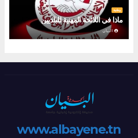
وطنية
ماذا في اللائحة المهنية للبلديين
البيان
www.albayene.tn