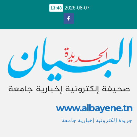
S
2026-08-07
13:48
cont
www.albayene.t
ريدة إلكترونية إخبارية جامعة