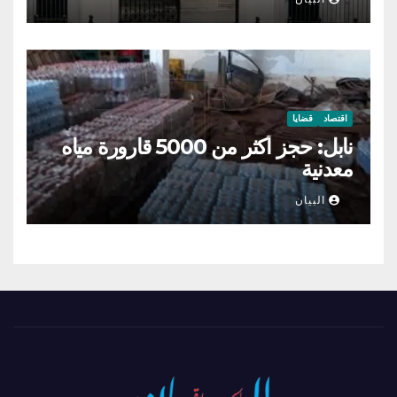
اقتصاد
قضايا
نابل: حجز أكثر من 5000 قارورة مياه
معدنية
البيان