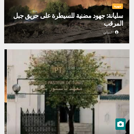
جهوية
سليانة: جهود مضنية للسيطرة على حريق جبل
المرقب
البيان
جه