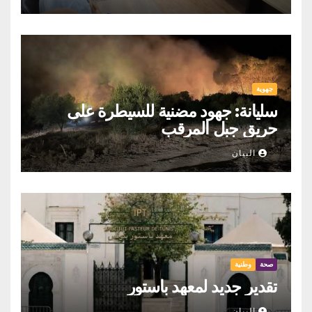
جهوية
سليانة: جهود مضنية للسيطرة على
حريق جبل المرقب
البيان
صحة
وطنية
تقدير جديد لمعهد باستور
البيان