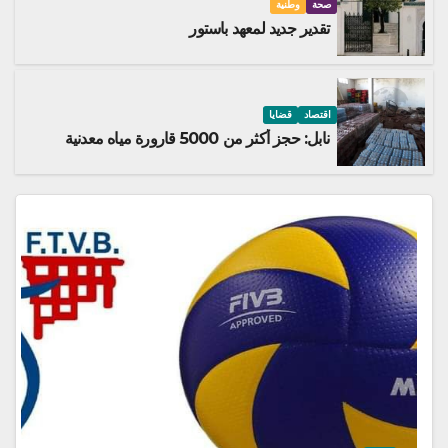
صحة
وطنية
تقدير جديد لمعهد باستور
اقتصاد
قضايا
نابل: حجز أكثر من 5000 قارورة مياه معدنية