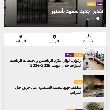
سل
صحة
وطنية
تقدير جديد لمعهد باستور
جب
البيان
الأحدث
الرائج
الشائع
جهوية
رياضة
زغوان: الوالي يكرّم الرياضيين والجمعيات الرياضية
المتوّجة خلال موسم 2025-2026
جهوية
سليانة: جهود مضنية للسيطرة على حريق جبل
المرقب