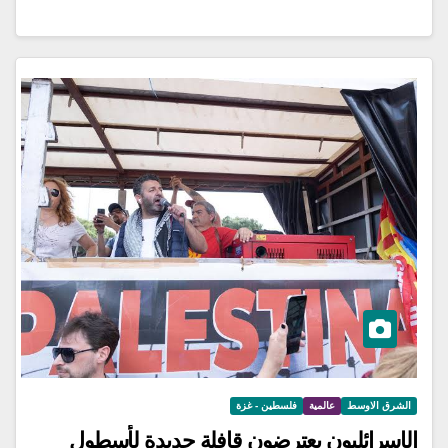
الشرق الاوسط
عالمية
فلسطين - غزة
الإسرائليون يعترضون قافلة جديدة لأسطول