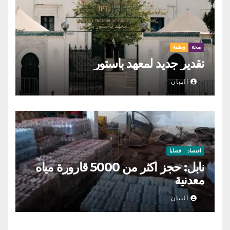
صحة
وطنية
تقدير جديد لمعهد باستور
البيان
اقتصاد
قضايا
نابل: حجز أكثر من 5000 قارورة مياه
معدنية
البيان