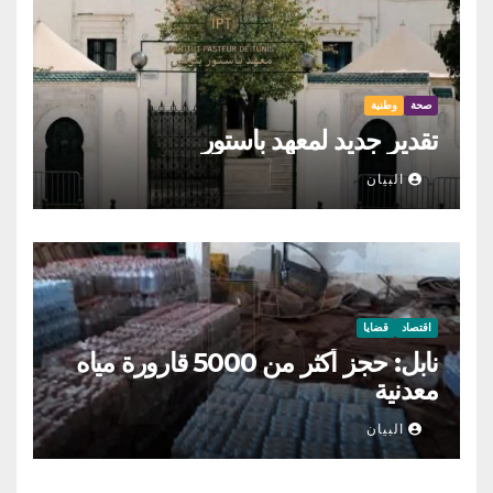
صحة
وطنية
تقدير جديد لمعهد باستور
البيان
اقتصاد
قضايا
نابل: حجز أكثر من 5000 قارورة مياه
معدنية
البيان