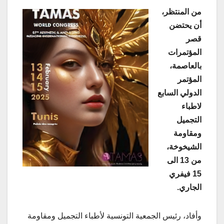
من المنتظر،
أن يحتضن
قصر
المؤتمرات
بالعاصمة،
المؤتمر
الدولي السابع
لاطباء
التجميل
ومقاومة
الشيخوخة،
من 13 الى
15 فيفري
الجاري.
وأفاد، رئيس الجمعية التونسية لأطباء التجميل ومقاومة