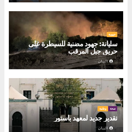
جهوية
سليانة: جهود مضنية للسيطرة على
حريق جبل المرقب
البيان
صحة
وطنية
تقدير جديد لمعهد باستور
البيان