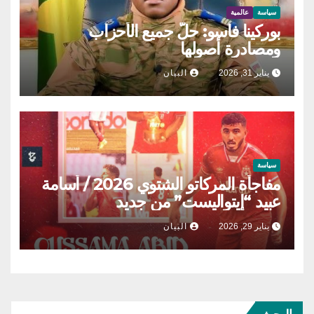
سياسة
عالمية
بوركينا فاسو: حلّ جميع الأحزاب
ومصادرة أصولها
يناير 31, 2026
البيان
سياسة
مفاجأة المركاتو الشتوي 2026 / أسامة
عبيد “إيتواليست” من جديد
يناير 29, 2026
البيان