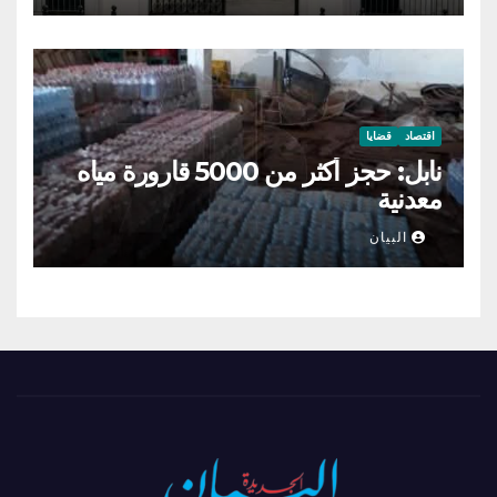
اقتصاد
قضايا
نابل: حجز أكثر من 5000 قارورة مياه
معدنية
البيان