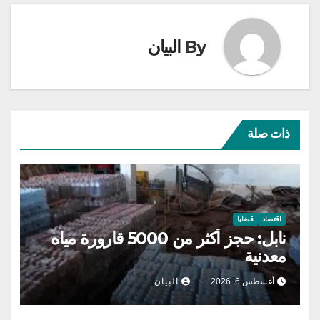
By
البيان
ذات صلة
اقتصاد
قضايا
نابل: حجز أكثر من 5000 قارورة مياه
معدنية
أغسطس 6, 2026
البيان