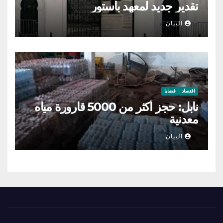
تقدير جديد لمعهد باستور
البيان
اقتصاد
قضايا
نابل: حجز أكثر من 5000 قارورة مياه
معدنية
البيان