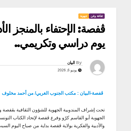
ثقافة وفن
جهوية
ڨفصة: الإحتفاء بالمنجز ال
يوم دراسي وتكريمي..
By
البيان
يونيو 6, 2026
ڨفصة-البيان : مكتب الجنوب الغربي/ من أحمد مخلوف
تحت إشراف المندوبية الجهوية للشؤون الثقافية بڨفصة وب
الجهوبة أبو القاسم كرّو وفرع ڨفصة لإتحاد الكتاب التون