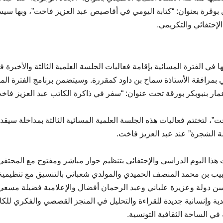
ي بوڨرة بعنوان: “كتابة اليومي في أقاصيص عبد العزيز فاخت”، وبها سي
الإحتفائي والتكريمي.
في الفترة المسائية بإقامة فعاليات الجلسة العلمية الثالثة والأخيرة ف
تي بمرافقة الأستاذة سماح بن داود كمقررة. وسيتضمن برنامج الفترة الم
 عمار بنبوبكر بورقة تحت عنوان: “سفر في ذاكرة الكاتب عبد العزيز فاخ
”، لتختتم فعاليات هذه الجلسة العلمية المسائية الثالثة بمداخلة سيقد
 الشجرة” عند عبد العزيز فاخت.
هذا اليوم الدراسي والإحتفائى بتنظيم حوار مباشر ومفتوح مع المحتفى
لحبيب بن محمد المنصف الحميدي والمولدي شعباني بالتنسيق مع تنظيمية
ن دولة وعزيزة علياني وعبد الرحمان أفضال والإعلامية فضيلة مسعي
نقدية وإنسانية جديدة للقراءة والتحليل في المنجز القصصي والفكري للك
 في الساحة الثقافية التونسية.