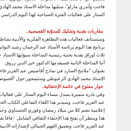
فاخت وأندري مارلو”، ستليها مداخلة الاستاذ محمد الهاد
الستار على فعاليات الفترة الصباحية لهذا اليوم الدراسي 
مقاربات نقدية وتفكيك للمدوّنة القصصية..
وستستأنف فعاليات هذه التظاهرة الفكرية والأدبية نشاطها 
برنامج هذا اليوم برئاسة الأستاذ عبد الرحمان رشيد التوا
ثلاث اوراق نقدية بحثية رئيسية المداخلة سيؤثثها الاستاذ
أما المداخلة الثانية فسيقدمها الدكتور خير الدين زروق
بعنوان: “ملامح السارد في نماذج أقاصيص عبد العزيز فاخت
الاستاذ محمد الهادي الزعبوطي وستتمحور حول “أقصوصة
حوار مفتوح في خاتمة الإحتفائية..
وفي بادرة متميزة يسدل مساء اليوم الستار على فعاليات 
عبد العزيز فاخت. وسيدير هذا اللقاء التفاعلي الكتاب ا
إعلامية تضم كلا من ميلاد رمضان وفوزي الحسناوي وحس
هذا وينتظر أن يفتح هذا الإحتفاء الثقافي الشامل ٱفاقا 
عبد العزيز فاخت وتعميق الفهم الجمالي لإصداراته الأدبية