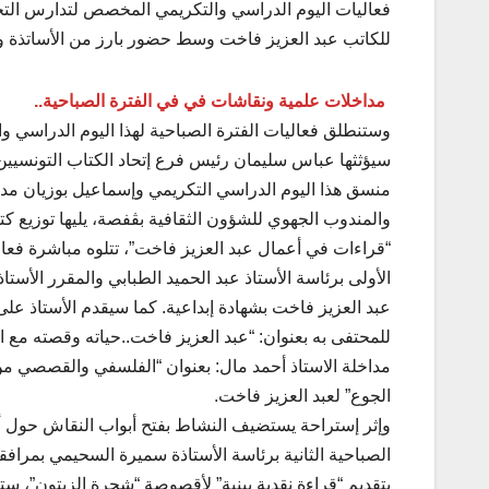
فعاليات اليوم الدراسي والتكريمي المخصص لتدارس التجربة
للكاتب عبد العزيز فاخت وسط حضور بارز من الأساتذة والب
مداخلات علمية ونقاشات في في الفترة الصباحية..
وستنطلق فعاليات الفترة الصباحية لهذا اليوم الدراسي وال
سيؤثثها عباس سليمان رئيس فرع إتحاد الكتاب التونسيين
منسق هذا اليوم الدراسي التكريمي وإسماعيل بوزيان مدير
والمندوب الجهوي للشؤون الثقافية بڨفصة، يليها توزيع كت
“قراءات في أعمال عبد العزيز فاخت”، تتلوه مباشرة فعال
الأولى برئاسة الأستاذ عبد الحميد الطبابي والمقرر الأستاذ
عبد العزيز فاخت بشهادة إبداعية. كما سيقدم الأستاذ على
للمحتفى به بعنوان: “عبد العزيز فاخت..حياته وقصته مع 
مداخلة الاستاذ أحمد مال: بعنوان “الفلسفي والقصصي 
الجوع” لعبد العزيز فاخت.
وإثر إستراحة يستضيف النشاط بفتح أبواب النقاش حول أعم
الصباحية الثانية برئاسة الأستاذة سميرة السحيمي بمرافق
بتقديم “قراءة نقدية بينية” لأقصوصة “شجرة الزيتون”، ستعق