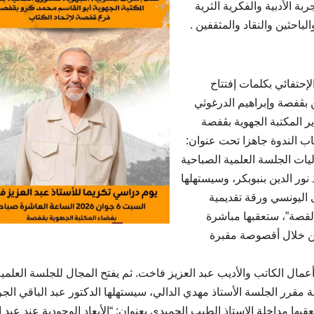
 الأدبية والفكرية الثرية
احثين والنقاد والمثقفين .
إحتفائي بكلمات إفتتاح
 بڨفصة وإبراهيم الدرغوثي
 المكتبة الجهوية بڨفصة
اب الندوة جاهزا تحت عنوان:
يات الجلسة العلمية الصباحية
 نور الدين بنبوبكر، وسيستهلها
 اليونسي ورقة تقديمية
القصة”، ستعقبها مباشرة
من خلال أقصوصة مقبرة
ال الكاتب والأديب عبد العزيز فاخت. ثم يفتح المجال للجلسة العلمية
ة مقرر الجلسة الأستاذ مهدي الدالي، سيستهلها الدكتور عبد الباقي الج
بها مداخلة الاستاذ الطيب الحميدي بعنوان: “الأبعاد الوجودية عند عبد ا