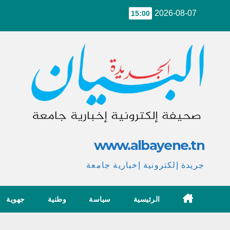
Ski
2026-08-07
15:00
t
conten
www.albayene.tn
جريدة إلكترونية إخبارية جامعة
الرئيسية
سياسة
وطنية
جهوية