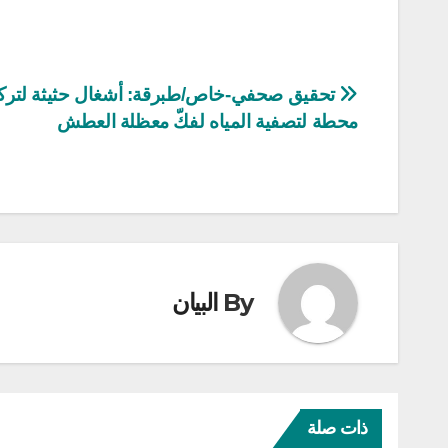
تصفّح
تحقيق صحفي-خاص/طبرقة: أشغال حثيثة لترك
محطة لتصفية المياه لفكّ معظلة العطش
المقالات
By
البيان
ذات صلة