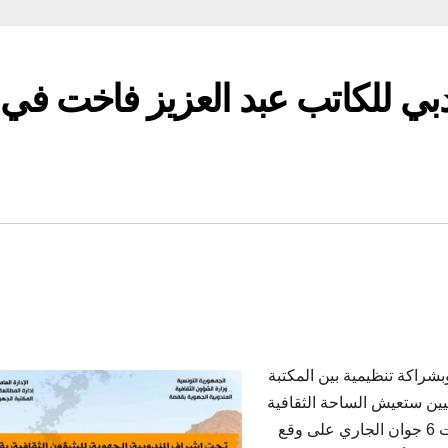
أدبي للكاتب عبد العزيز فاخت في
شراكة تنظيمية بين المكتبة
سيين ستعيش الساحة الثقافية
والأدبية والفكرية بولاية ڨفصة بداية من صباح اليوم السبت 6 جوان الجاري على وقع