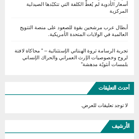
أسعار الأدوية لم يُغطِّ الكلفة التي تتكبّدها الصيدلية
المركزية
أبطال عرب مرشحين بقوة للصعود على منصة التتويج
العالمية في الولايات المتحدة الأمريكية.
تجربة الرسامة ثروة الهنتاتي الإستثنائية – ” محاكاة لافتة
لروح وخصوصيات الإرث العمراني والحراك الإنساني
بلمسات أنثويٌة مدهشة”
أحدث التعليقات
لا توجد تعليقات للعرض.
الأرشيف