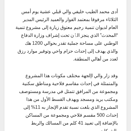
أدى محمد الطيب خليفي والي ڨبلي عشية يوم أمس
الثلاثاء مرفوقا بمعتمد الفوار والعميد الرئيس المدير
العام لديوان تنمية رجيم معتوڨ زيارة إلى مشروع تنمية
“المحدث” الذي ينجز الٱن تحت إشراف وزارة الدفاع
الوطني على مساحة جملية تقدر بحوالي 1200 هك
والذي يهدف إلى إحداث حزام واحي وتوفير موارد رزق
لعدد من أهالي المنطقة.
وقد زار والي اإلجهة مختلف مكونات هذا المشروع
والمتمثلة في إحداث مقاسم فلاحية ومناطق سكنية
ومجموعة من المرافق تتمثل في مدرسة ومستوصف
ومكتب بريد ومسجد ويهدف القسط الأول من هذا
المشروع الذي بلغت نسبة تقدم الإنجاز به 11% إلى
إحداث 500 مقسم فلاحي ومجموعة من المساكن
بالإضافة إلى تعبيد 41 كلم من المسالك والربط
بالشبكات.