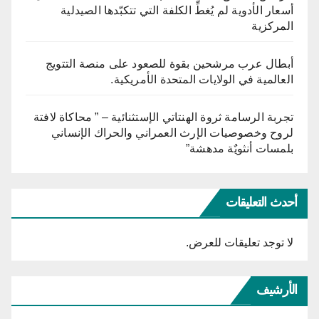
أسعار الأدوية لم يُغطِّ الكلفة التي تتكبّدها الصيدلية
المركزية
أبطال عرب مرشحين بقوة للصعود على منصة التتويج
العالمية في الولايات المتحدة الأمريكية.
تجربة الرسامة ثروة الهنتاتي الإستثنائية – ” محاكاة لافتة
لروح وخصوصيات الإرث العمراني والحراك الإنساني
بلمسات أنثويٌة مدهشة”
أحدث التعليقات
لا توجد تعليقات للعرض.
الأرشيف