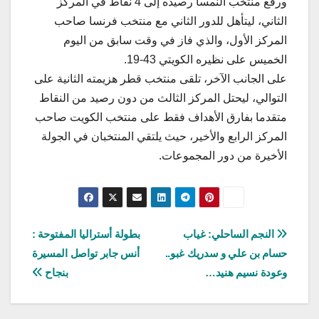
ورفع منتخب النمسا رصيده إلى 4 نقاط في المركز
الثاني، ليتأهل للدور الثاني مع منتخب فرنسا صاحب
المركز الأول، والذي فاز في وقت سابق من اليوم
الخميس على نظيره الكويتي 43-19.
على الجانب الآخر، تلقى منتخب قطر هزيمته الثانية على
التوالي، ليحتل المركز الثالث من دون رصيد من النقاط
متقدما بفارق الأهداف فقط على منتخب الكويت صاحب
المركز الرابع والأخير، حيث يلتقي المنتخبان في الجولة
الأخيرة من دور المجموعات.
تصفّح
النجم الساحلي: غياب
بطولة أستراليا المفتوحة :
حسام بن علي و سدريك غبو..
أنس جابر تواصل المسيرة
المقالات
وعودة نسيم هنيد…
بنجاح