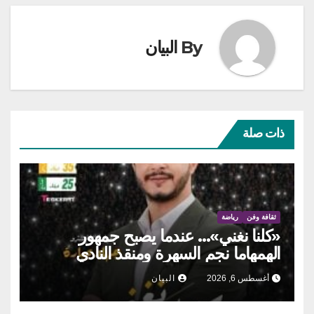
By
البيان
ذات صلة
ثقافة وفن
رياضة
«كلنا نغني»… عندما يصبح جمهور
الهمهاما نجم السهرة ومنقذ النادي
أغسطس 6, 2026
البيان