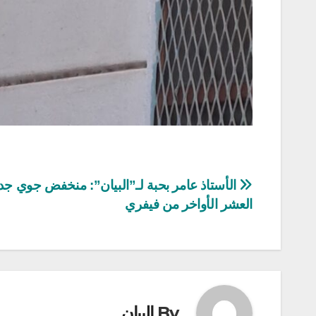
تصفّح
الأستاذ عامر بحبة لـ”البيان”: منخفض جوي جد
العشر الأواخر من فيفري
المقالات
By
البيان