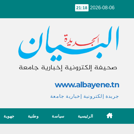
Ski
2026-08-06
21:18
t
conten
www.albayene.tn
جريدة إلكترونية إخبارية جامعة
الرئيسية
سياسة
وطنية
جهوية