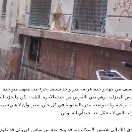
يق الذي لا يزيد عرضه عن 3 أمتار مع رصيف من جهة واحدة عرضه متر واحد تستغل جزء منه مقهى متواجدة
ى حد بعيد الفوانيس المنزلية، وهي تفي بالغرض من حيث الانارة الليلية، لكن ما جرّنا 
كّت براغيه وبات وضعه ينذر بالسقوط في كل حين، نظرا وأن لا شيء يم
ية التي لا تتحمّل عبء تدلّي الفانوس.
ي ذلك إلى تلامس الأسلاك وما قد ينتج عنه من تماس كهربائي قد تكون