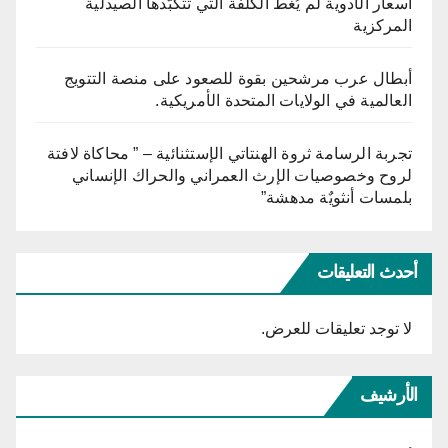
أسعار الأدوية لم يُغطِّ الكلفة التي تتكبّدها الصيدلية
المركزية
أبطال عرب مرشحين بقوة للصعود على منصة التتويج
العالمية في الولايات المتحدة الأمريكية.
تجربة الرسامة ثروة الهنتاتي الإستثنائية – ” محاكاة لافتة
لروح وخصوصيات الإرث العمراني والحراك الإنساني
بلمسات أنثويٌة مدهشة”
أحدث التعليقات
لا توجد تعليقات للعرض.
الأرشيف