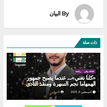
By
البيان
ذات صلة
ثقافة وفن
رياضة
«كلنا نغني»… عندما يصبح جمهور
الهمهاما نجم السهرة ومنقذ النادي
أغسطس 6, 2026
البيان