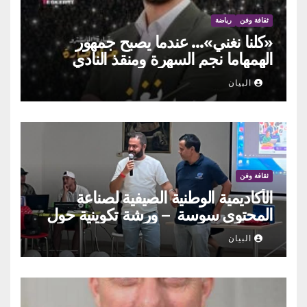
ثقافة وفن
رياضة
«كلنا نغني»… عندما يصبح جمهور
الهمهاما نجم السهرة ومنقذ النادي
البيان
ثقافة وفن
الأكاديمية الوطنية الصيفية لصناعة
المحتوى سوسة – ورشة تكوينية حول
الحوكمة التشاركية
البيان