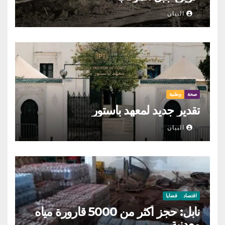
البيان
صحة
وطنية
تقدير جديد لمعهد باستور
البيان
اقتصاد
قضايا
نابل: حجز أكثر من 5000 قارورة مياه
معدنية