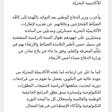
للأكاديمية البحريّة.
وأعرب وزير الدفاع الوطني بعد التوجّه بالتّهنئة إلى كافّة
الضبّاط المُتخرّجين وعائلاتهم، عن تقديره لإطارات
الأكاديميّة البحرية عسكريّين ومدنيّين من أساتذة
ومسيّرين على جهودهم طوال السنة الدراسية المنقضية
في سبيل حسن تأطير التلامذة الضبّاط والإرتقاء بهم في
سُلّم المعرفة والعلم، وفق ما جاء في بلاغ صادر عن
وزارة الدفاع مساء أمس الأربعاء.
كما ما عبّر عن ارتياحه لما بلغته الأكاديميّة البحريّة من
جودة عالية في التكوين، بفضل ما تقوم به من مُراجعات
دورية لتحديث مناهجها الدراسية لاستيعاب التطوّرات
التكنولوجية ومُسايرة نسق تطوّر البرامج الجامعية
الوطنية والعالمية واستغلال كل ما تُتيحه الثورة
التكنولوجية والذّكاء الإصطناعي في هذا المجال.