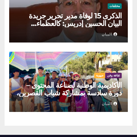
مختلفات
الذكرى 15 لوفاة مدير تحرير جريدة
البيان الحسين إدريس: كالعظماء…
عاش شامخا ورحل واقفا
البيان
ثقافة وفن
جهوية
الأكاديمية الوطنية لصناعة المحتوى –
دورة سادسة بمشاركة شباب القصرين،
المنستير والمهدية
البيان