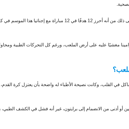
لصحية.
كان دوميانا مهاجمًا صريحًا من طراز رفيع، وليس أدل على ذلك من أنه أحرز 12 هدفًا في 12 مباراة مع إجناتيا هذا الموسم 
ارتيزاني، وتحديدًا بالدقيقة 23، سقط دوامينا مغشيًا عليه على أرض الملعب، ورغم كل التحركات الطبية ومحاو
ملعب؟
اكل في القلب، وكانت نصيحة الأطباء له واضحة بأن يعتزل كرة القدم،
 2017، حيث كان قاب قوسين أو أدنى من الانضمام إلى برايتون، غير أنه فشل في الكشف الطبي، 