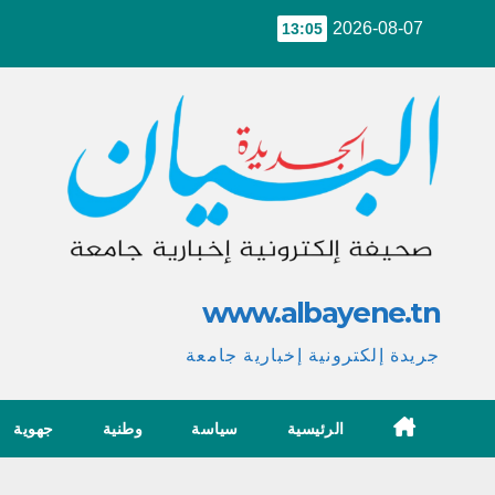
Ski
2026-08-07
13:05
t
conten
www.albayene.tn
جريدة إلكترونية إخبارية جامعة
الرئيسية
سياسة
وطنية
جهوية