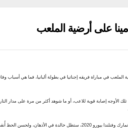
مينا على أرضية الملعب
 الملعب في مباراة فريقه إجناتيا في بطولة ألبانيا، فما هي أسباب وفات
تلك الأوجه إصابة قوية للاعب، أو ما شوهد أكثر من مرة على مدار التار
لا شك أن لحظة سقوط كريستيان إريكسن في مباراة الدنمارك وفنلندا بيورو 2020، ستظل خالدة في الأذهان، ولحسن ال