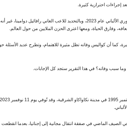
عد إجراءات احترازية كثيرة.
وتكررت هذه اللقطة مرة أخرى، ولكن هذه المرة في الدوري الألباني عام 2023، وبالتحديد للاعب الغاني رافائيل دوامينا
ه، وفارق الحياة، ومعها اعترى الحزن الملايين من حول العالم.
يرة، كما أن كواليس وفاته تظل مثيرة للاهتمام، وتطرح عديد الأسئلة ح
ب وما سبب وفاته؟ في هذا التقرير ستجد كل الإجابات.
لباني.
ي الصيف الماضي في صفقة انتقال مجانية إلى إجناتيا، بعدما انقطعت ب