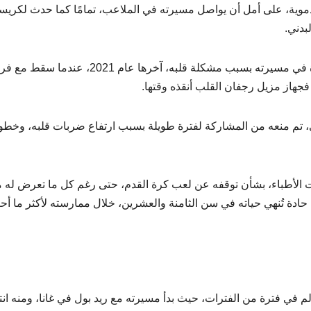
دموية، على أمل أن يواصل مسيرته في الملاعب، تمامًا كما حدث لكريس
بدني.
المثير للدهشة أن دوامينا سقط مغشيًّا عليه أكثر من مرة في مسيرته بسبب مشكلة قلبه، آخرها عام 2021، عندم
جهاز مزيل رجفان القلب أنقذه وقتها.
كي، تم منعه من المشاركة لفترة طويلة بسبب ارتفاع ضربات قلبه، وخطو
اءات الأطباء، بشأن توقفه عن لعب كرة القدم، حتى رغم كل ما تعرض له 
حادة تُنهي حياته في سن الثامنة والعشرين، خلال ممارسته لأكثر ما أح
الم في فترة من الفترات، حيث بدأ مسيرته مع ريد بول في غانا، ومنه ان