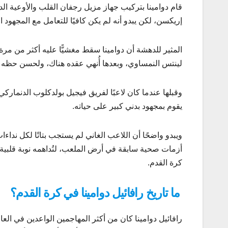
قام دوامينا بتركيب جهاز مزيل رجفان القلب والأوعية ال
إريكسن، لكن يبدو أنه لم يكن كافيًا للتعامل مع المجهود ال
لينتس النمساوي، وبعدها أُنهي عقده هناك، ولحسن حظه ف
وقبلها عندما كان لاعبًا لفريق فيجيل بولدكلوب الدنمار
يقوم بمجهود بدني كبير على حياته.
ويبدو واضحًا أن اللاعب الغاني لم يستجب بتاتًا لكل ند
أزمات صحية سابقة في أرض الملعب، لتُداهمه نوبة قلبية 
كرة القدم.
ما تاريخ رافائيل دوامينا في كرة القدم؟
رافائيل دوامينا كان من أكثر المهاجمين الواعدين في الع