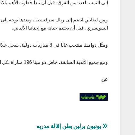
إلى النمسا لعدد من الفرق، قبل أن تبدأ خطوته الأهم بالانتقال إلى زيورخ عام 2017، وبعدها فشل انت
ومن ليفانتي انضم إلى ريال سرقسطة، وبعدها توجه إلى بول
السويسري، قبل أن يختتم حياته مع إجناتيا الألباني.
ومثّل دوامينا منتخب غانا في 8 مباريات دولية، سجل خلالها هدفين كانا في شباك منتخب إثيوبيا بتصفيات كأس أمم أفريقيا 2019.
ومع جميع الأندية السابقة، خاض دوامينا 196 مباراة بكل البطولات، استطاع خلالها أن يسجل 98 هدفًا، ويصنع 42 هدفًا آخر
عن
تصفّح
يونيون برلين يعلن إقالة مدربه