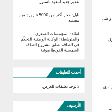
تقدير جديد لمعهد باستور
نابل: حجز أكثر من 5000 قارورة مياه
، غير أنه وعلى
معدنية
لفائدة المؤسسات الصغرى
والمتوسّطة: الوكالة الوطنية للتحكّم
ول
في الطاقة تطلق مشروع الطاقة
الشمسية الفولطاضوئية
أحدث التعليقات
لا توجد تعليقات للعرض.
رافائيل دوميانا هو لاعب كرة قدم غاني من مواليد 12 سبتمبر 1995 في مدينة نكاواكاو الشرقية، وقد تُوفي يوم 11 نوفمبر 2023، أثناء
الأرشيف
ه