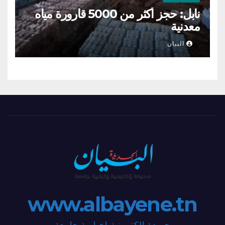
نابل: حجز أكثر من 5000 قارورة مياه
معدنية
البيان
www.albayene.tn
جريدة إلكترونية إخبارية جامعة