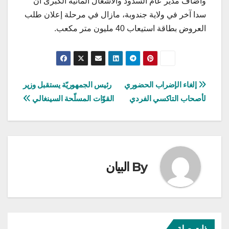
وأضاف مدير عام السدود والأشغال المائية الكبرى أن
سدا آخر في ولاية جندوبة، مازال في مرحلة إعلان طلب
العروض بطاقة استيعاب 40 مليون متر مكعب.
تصفّح
إلغاء الإضراب الحضوري
رئيس الجمهوريّة يستقبل وزير
لأصحاب التاكسي الفردي
القوّات المسلّحة السينغالي
المقالات
By
البيان
ذات صلة