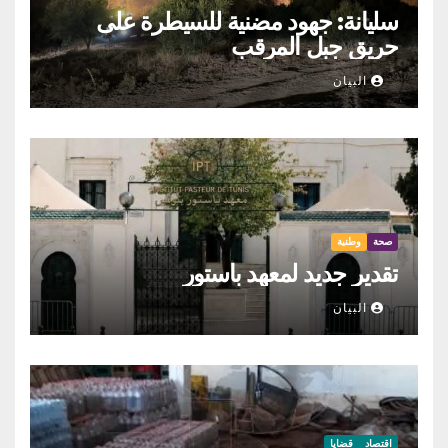
سليانة: جهود مضنية للسيطرة على
حريق جبل المرقب
البيان
صحة
وطنية
تقدير جديد لمعهد باستور
البيان
اقتصاد
قضايا