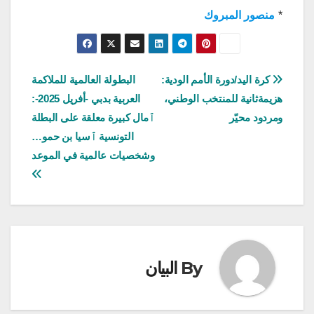
*
منصور المبروك
تصفّح
كرة اليد/دورة الأمم الودية:
البطولة العالمية للملاكمة
هزيمةثانية للمنتخب الوطني،
العربية بدبي -أفريل 2025-:
المقالات
ومردود محيّر
ٱمال كبيرة معلقة على البطلة
التونسية ٱسيا بن حمو…
وشخصيات عالمية في الموعد
By
البيان