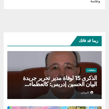
وطنية
ربما قد فاتك
مختلفات
الذكرى 15 لوفاة مدير تحرير جريدة
البيان الحسين إدريس: كالعظماء…
عاش شامخا ورحل واقفا
البيان