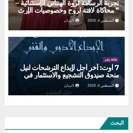
تجربة الرسامة ثروة الهنتاتي الإستثنائية –
” محاكاة لافتة لروح وخصوصيات الإرث
العمراني والحراك الإنساني بلمسات
أغسطس 4, 2026
البيان
أنثويٌة مدهشة”
ثقافة وفن
7 أوت: آخر أجل لإيداع الترشحات لنيل
منحة صندوق التشجيع والاستثمار في
الإبداع الأدبي والفني
أغسطس 4, 2026
البيان
البحث