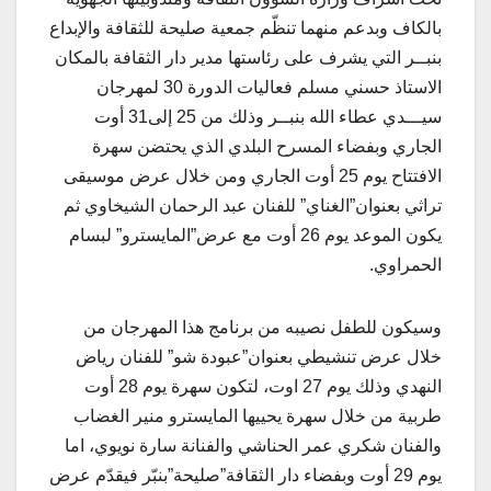
بالكاف وبدعم منهما تنظّم جمعية صليحة للثقافة والإبداع
بنبــر التي يشرف على رئاستها مدير دار الثقافة بالمكان
الاستاذ حسني مسلم فعاليات الدورة 30 لمهرجان
سيـــدي عطاء الله بنبــر وذلك من 25 إلى31 أوت
الجاري وبفضاء المسرح البلدي الذي يحتضن سهرة
الافتتاح يوم 25 أوت الجاري ومن خلال عرض موسيقى
تراثي بعنوان”الغناي” للفنان عبد الرحمان الشيخاوي ثم
يكون الموعد يوم 26 أوت مع عرض”المايسترو” لبسام
الحمراوي.
وسيكون للطفل نصيبه من برنامج هذا المهرجان من
خلال عرض تنشيطي بعنوان”عبودة شو” للفنان رياض
النهدي وذلك يوم 27 اوت، لتكون سهرة يوم 28 أوت
طربية من خلال سهرة يحييها المايسترو منير الغضاب
والفنان شكري عمر الحناشي والفنانة سارة نويوي، اما
يوم 29 أوت وبفضاء دار الثقافة”صليحة”بنبّر فيقدّم عرض