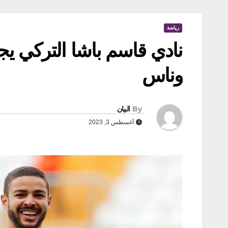
رياضة
نادي قاسم باشا التركي ي
وناس
By
البيان
أغسطس 3, 2023