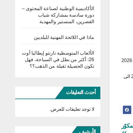
الأكاديمية الوطنية لصناعة المحتوى –
دورة سادسة بمشاركة شباب
القصرين، المنستير والمهدية
ماذا في اللائحة المهنية للبلديين
الألعاب المتوسطية تارنتو إيطاليا أوت
26: أكثر من بطل في السباحة، فهل
اعلن نادي قاسم باش اليوم الخميس 03 اوت 2023 عن تجديده لعقد لاعب المنتخب الوطني التونسي مرتضى بن وناس الى غاية 2026
تكون الحصيلة ثقيلة من الذهب؟؟
يذكر ان مرتضى بن وناس سبق له تقمص زي النجم الساحلي و الاتحاد المنستيري و النادي البنزرتي قبل التحول في موسم 2021 الى
أحدث التعليقات
لا توجد تعليقات للعرض.
كوّر
الأرشيف