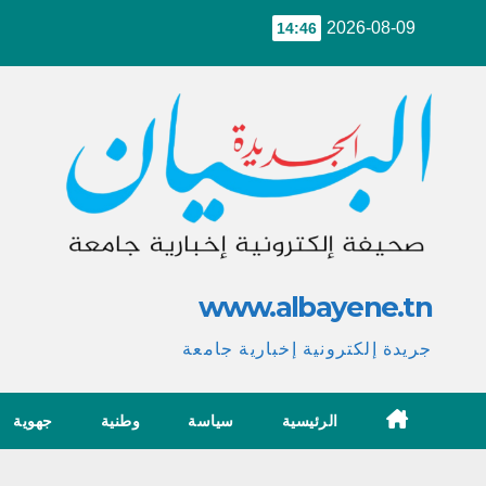
Ski
2026-08-09
14:46
t
conten
www.albayene.tn
جريدة إلكترونية إخبارية جامعة
الرئيسية
سياسة
وطنية
جهوية