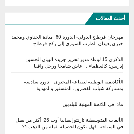
أحدث المقالات
مهرجان قرطاج الدولي- الدورة 60: ميادة الحناوي ومحمد
خيري يعيدان الطرب السوري إلى ركح قرطاج
الذكرى 15 لوفاة مدير تحرير جريدة البيان الحسين
إدريس: كالعظماء… عاش شامخا ورحل واقفا
الأكاديمية الوطنية لصناعة المحتوى – دورة سادسة
بمشاركة شباب القصرين، المنستير والمهدية
ماذا في اللائحة المهنية للبلديين
الألعاب المتوسطية تارنتو إيطاليا أوت 26: أكثر من بطل
في السباحة، فهل تكون الحصيلة ثقيلة من الذهب؟؟