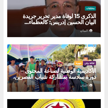
مختلفات
الذكرى 15 لوفاة مدير تحرير جريدة
البيان الحسين إدريس: كالعظماء…
عاش شامخا ورحل واقفا
البيان
ثقافة وفن
جهوية
الأكاديمية الوطنية لصناعة المحتوى –
دورة سادسة بمشاركة شباب القصرين،
المنستير والمهدية
البيان