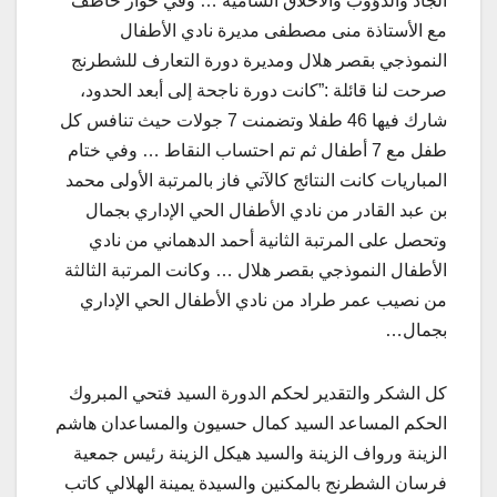
الجاد والدؤوب والأخلاق السامية … وفي حوار خاطف
مع الأستاذة منى مصطفى مديرة نادي الأطفال
النموذجي بقصر هلال ومديرة دورة التعارف للشطرنج
صرحت لنا قائلة :”كانت دورة ناجحة إلى أبعد الحدود،
شارك فيها 46 طفلا وتضمنت 7 جولات حيث تنافس كل
طفل مع 7 أطفال ثم تم احتساب النقاط … وفي ختام
المباريات كانت النتائج كالآتي فاز بالمرتبة الأولى محمد
بن عبد القادر من نادي الأطفال الحي الإداري بجمال
وتحصل على المرتبة الثانية أحمد الدهماني من نادي
الأطفال النموذجي بقصر هلال … وكانت المرتبة الثالثة
من نصيب عمر طراد من نادي الأطفال الحي الإداري
بجمال…
كل الشكر والتقدير لحكم الدورة ال
سيد فتحي المبروك
الحكم المساعد السيد كمال حسيون والمساعدان هاشم
الزينة ورواف الزينة والسيد هيكل الزينة رئيس جمعية
فرسان الشطرنج بالمكنين والسيدة يمينة الهلالي كاتب