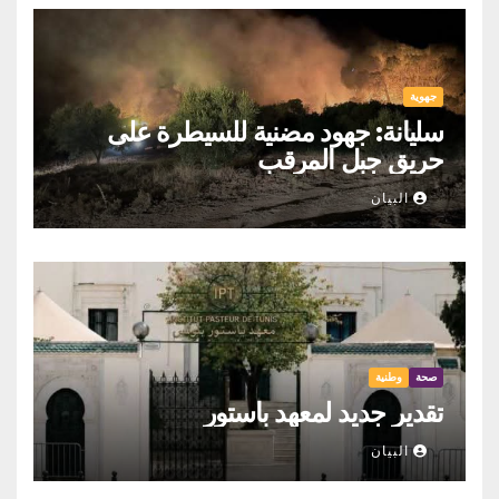
جهوية
سليانة: جهود مضنية للسيطرة على
حريق جبل المرقب
البيان
صحة
وطنية
تقدير جديد لمعهد باستور
البيان