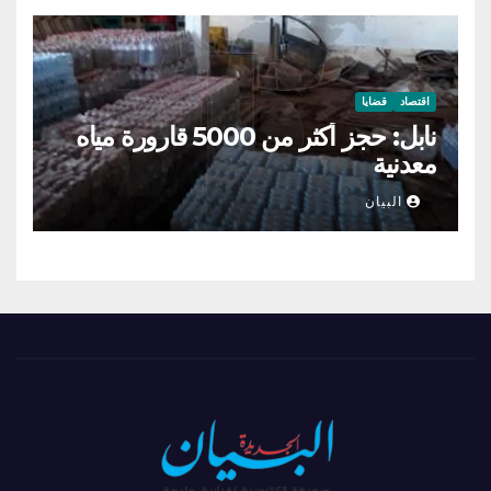
اقتصاد
قضايا
نابل: حجز أكثر من 5000 قارورة مياه
معدنية
البيان