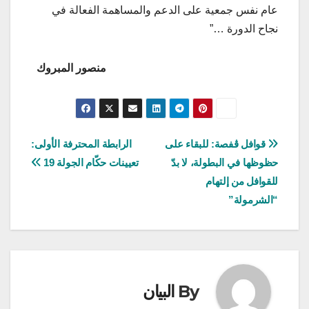
عام نفس جمعية على الدعم والمساهمة الفعالة في
نجاح الدورة …”
منصور المبروك
تصفّح
قوافل ڨفصة: للبقاء على
الرابطة المحترفة الأولى:
حظوظها في البطولة، لا بدّ
تعيينات حكّام الجولة 19
المقالات
للقوافل من إلتهام
“الشرمولة”
By
البيان