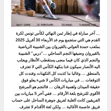
… آخر مباراة في إطار ثمن النهائي لكأس تونس لكرة
القدم هي التي ستجمع يوم غد الأربعاء 30 أفريل 2025
بملعب حمدة العواني بالقيروان بين الشبيبة الرياضية
بالقيروان وضيفها النجم الساحلي …”دربي” الشبيبة
والنجم الذي كان فيما مضى يستقطب الأنظار ويجلب
اليه الأنصار سيكون غدا بنكهة الكأس التي لا تعترف
بالمنطق … وغالبا ما كذبت كل التكهنات وفندت كل
التوقعات … في مباريات الكأس لا شيء يعلو فوق
حقيقة الميدان واهمية الرهان … فالنجم هو المرشح
الأقوى للترشح بلغة الأرقام … ففي آخر 5 مباريات بين
الفريقين كانت الغلبة لفريق جوهرة الساحل على حساب
فريق عاصمة الأغالبة … ولكن لغة الأقدام لا تعترف