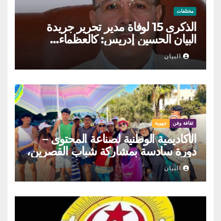
مختلفات
الذكرى 15 لوفاة مدير تحرير جريدة
البيان الحسين إدريس: كالعظماء…
عاش شامخا ورحل واقفا
البيان
ثقافة وفن
جهوية
الأكاديمية الوطنية لصناعة المحتوى –
دورة سادسة بمشاركة شباب القصرين،
المنستير والمهدية
البيان