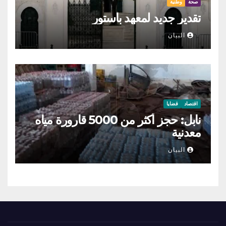
صحة
وطنية
تقدير جديد لمعهد باستور
البيان
اقتصاد
قضايا
نابل: حجز أكثر من 5000 قارورة مياه
معدنية
البيان