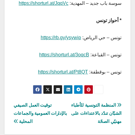
سوسة باب جديد – المهدية:
https://shorturl.at/JqqVc
*
أحواز تونس
تونس – حي الرياض:
https://rb.gy/ysywip
تونس – القباعة:
https://shorturl.at/3oqcB
تونس – بوقطفة:
https://shorturl.at/Pt8QT
تصفّح
المنظمة التونسية للأطباء
توقيت العمل الصيفي
الشبّان تندّد بالاعتداءات على
بالإدارات العمومية والجماعات
المقالات
مهنيّي الصحّة
المحلية