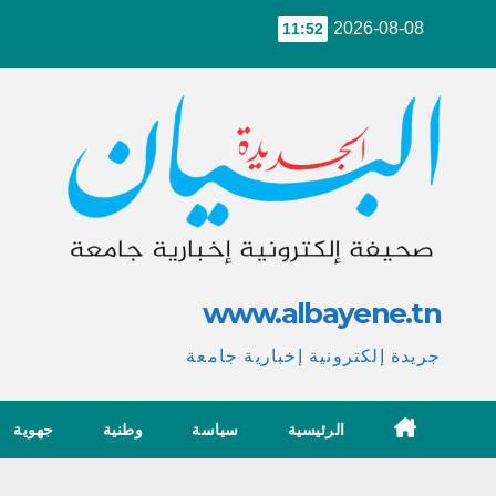
Ski
2026-08-08
11:52
t
conten
www.albayene.tn
جريدة إلكترونية إخبارية جامعة
الرئيسية
سياسة
وطنية
جهوية