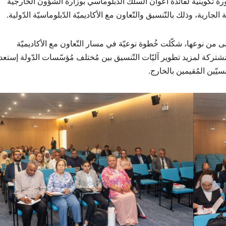
، دورة تكوينية لفائدة أعوان السلك الدّبلوماسي بوزارة الشؤون الخارجية
لجارية، وذلك بالتّنسيق والتّعاون مع الأكاديميّة الدّبلوماسيّة الدّولية.
أولى من نوعها، شكّلت خُطوة نوعيّة في مسار التّعاون مع الأكاديميّة
مُشتركة لمزيد تطوير آليّات التّنسيق بين مُختلف مُؤسّسات الدّولة إستعدا
سيّين المُقيمين بالخارج.