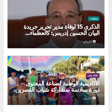
مختلفات
الذكرى 15 لوفاة مدير تحرير جريدة
البيان الحسين إدريس: كالعظماء…
عاش شامخا ورحل واقفا
البيان
ثقافة وفن
جهوية
الأكاديمية الوطنية لصناعة المحتوى –
دورة سادسة بمشاركة شباب القصرين،
المنستير والمهدية
البيان