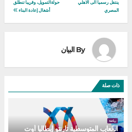
ينتفل رسميا الى الاهلي
حولةالتمويل، وقريبا تنطلق
المقالات
المصري
أشغال إعادة البناء
By
البيان
ذات صلة
رياضة
الألعاب المتوسطية تارنتو إيطاليا أوت