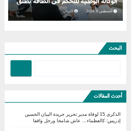
الوكالة الوطنية للتحكّم في الطاقة تطلق
مشروع الطاقة الشمسية الفولطاضوئية
أغسطس 6, 2026
البيان
البحث
أحدث المقالات
الذكرى 15 لوفاة مدير تحرير جريدة البيان الحسين
إدريس: كالعظماء… عاش شامخا ورحل واقفا