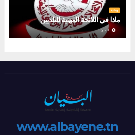
وطنية
ماذا في اللائحة المهنية للبلديين
البيان
www.albayene.tn