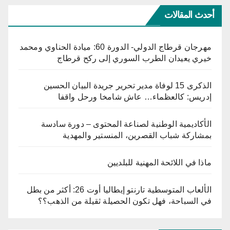
أحدث المقالات
مهرجان قرطاج الدولي- الدورة 60: ميادة الحناوي ومحمد
خيري يعيدان الطرب السوري إلى ركح قرطاج
الذكرى 15 لوفاة مدير تحرير جريدة البيان الحسين
إدريس: كالعظماء… عاش شامخا ورحل واقفا
الأكاديمية الوطنية لصناعة المحتوى – دورة سادسة
بمشاركة شباب القصرين، المنستير والمهدية
ماذا في اللائحة المهنية للبلديين
الألعاب المتوسطية تارنتو إيطاليا أوت 26: أكثر من بطل
في السباحة، فهل تكون الحصيلة ثقيلة من الذهب؟؟