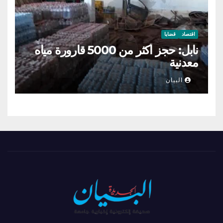
اقتصاد
قضايا
نابل: حجز أكثر من 5000 قارورة مياه
معدنية
البيان