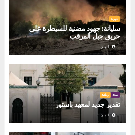
جهوية
سليانة: جهود مضنية للسيطرة على
حريق جبل المرقب
البيان
صحة
وطنية
تقدير جديد لمعهد باستور
البيان