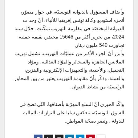
وأضاف المسؤول بالديوانة التونسيّة، في حوار مصوّر،
أنجزه استوديو وكالة تونس إفريقيا للأنباء، أنّ وحدات
الديوانة المختصّة في مقاومة التهريب تمكّنت، خلال سنة
2024، من تحرير أكثر من 15646 محضر، بقيمة جملية
تجاوزت 540 مليون دينار.
وأبرز أنّ الجزء الأكبر من عمليّات التهريب، تشمل تهريب
الملابس الجاهزة والسجائر والموّاد الغذائية، وموّاد
التجميل، والأحذية، والتجهيزات الإلكترونية والبنزين،
والعملة. وذكّر بأنّ مقاومة التهريب يعتبر من بين المحاور
الرئيسيّة من نشاط الديوان.
وأكّد الجبري أنّ السلع المهرّبة بأصنافها، التّي تضخ في
السوق التونسيّة، تنعكس سلبا على التوازنات المالية
للدولة ، وتضر بصحّة المواطن.