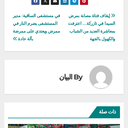
تصفّح
إيقاف فتاة مصابة بمرض
في مستشفى الساقية: مدير
السيدا في تازركة… اعترفت
المستشفى يضرم النار في
المقالات
بمعاشرة العديد من الشباب
ممرض ويعتدي على ممرضة
والكهول بالجهة
بآلة حادة
By
البيان
ذات صلة