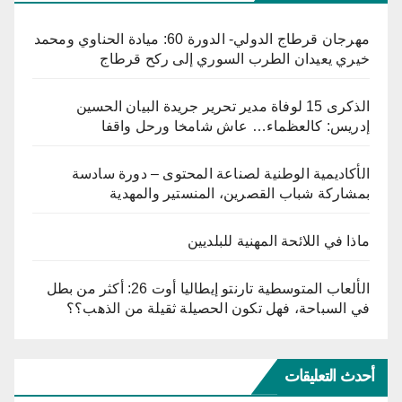
مهرجان قرطاج الدولي- الدورة 60: ميادة الحناوي ومحمد
خيري يعيدان الطرب السوري إلى ركح قرطاج
الذكرى 15 لوفاة مدير تحرير جريدة البيان الحسين
إدريس: كالعظماء… عاش شامخا ورحل واقفا
الأكاديمية الوطنية لصناعة المحتوى – دورة سادسة
بمشاركة شباب القصرين، المنستير والمهدية
ماذا في اللائحة المهنية للبلديين
الألعاب المتوسطية تارنتو إيطاليا أوت 26: أكثر من بطل
في السباحة، فهل تكون الحصيلة ثقيلة من الذهب؟؟
أحدث التعليقات