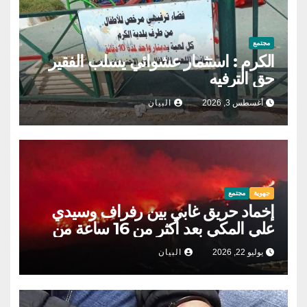
مجتمع
الكرم : استثمار عشوائي يسلب الفقير
حق الترفيه
أغسطس 3, 2026
البيان
جهوية
مجتمع
إخماد حريق غابي بين رفراف وسيدي
علي المكي بعد أكثر من 16 ساعة من
التدخلات
يوليو 22, 2026
البيان