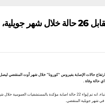
كورونا: 230 حالة في أوتمقابل 26 حالة خلال شهر جويلية،
ارتفاع حالات الإصابة بفيروس “كورونا” خلال شهر أوت المنقضي ليصل
وافاد بن ناصر في تصريح لصحفية وكالة تونس إفريقيا للأنباء، انه تم إيواء 22 حالة اصابة مؤكدة بالمستشفيات العمومية خلال