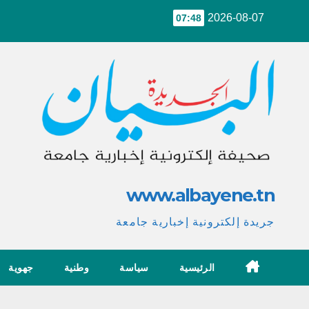
Ski
2026-08-07
07:48
t
conten
www.albayene.tn
جريدة إلكترونية إخبارية جامعة
الرئيسية
سياسة
وطنية
جهوية