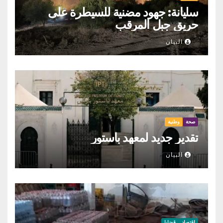
سليانة: جهود مضنية للسيطرة على
حريق جبل المرقب
البيان
صحة
وطنية
تقدير جديد لمعهد باستور
البيان
اقتصاد
قضايا