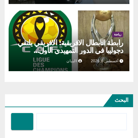
رياضة
رابطة الأبطال الافريقية: الافريقي يلتقي
دجوليبا في الدور التمهيدي الأول…
أغسطس 6, 2026
البيان
البحث