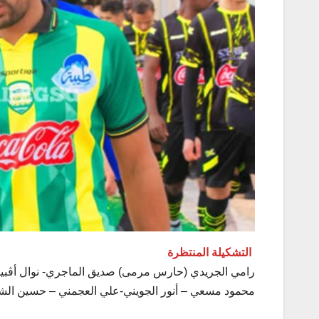
التشكيلة المنتظرة
رامي الجريدي (حارس مرمى) صديق الماجري- نوال أڨبيري
محمود مسعي – أنور الجويني-علي العجمني – حسين الش