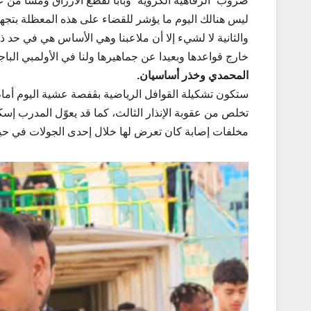
ضروب “الرفاهية الكروية” وبابا لقطع الأرزاق ومسا من 
ليس هنالك اليوم ما يؤشر للقضاء على هذه المعظلة بتجهيز 
والثانية لا لشيء إلا أن ملاعبنا وهي الأساس هي في حد ذا
خارج قواعدها وبعيدا عن جماهيرها ولنا في الأولمبي الباج
المحمدي وخذر أساسيان.
ستكون تشكيلة القوافل الرياضية بڨفصة عشية اليوم أمام
تخلص من عقوبة الإنذار الثالث، كما قد يعوّل المدرب 
مخلفات إصابة كان تعرض لها خلال إحدى الجولات في حين 