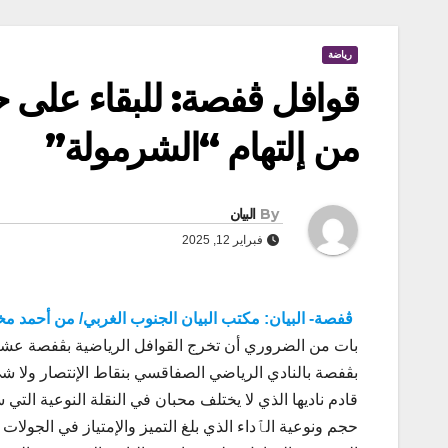
رياضة
قوافل ڨفصة: للبقاء على حظ
من إلتهام “الشرمولة”
By
البيان
فبراير 12, 2025
ڨفصة- البيان: مكتب البيان الجنوب الغربي/ من أحمد م
بات من الضروري أن تخرج القوافل الرياضية بڨفصة عشية 
بڨفصة بالنادي الرياضي الصفاقسي بنقاط الإنتصار ولا 
قادم ناديها الذي لا يختلف محبان في النقلة النوعية التي
حجم ونوعية الٱداء الذي بلغ التميز والإمتياز في الجولا