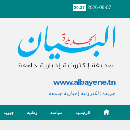
Ski
2026-08-07
20:37
t
conten
www.albayene.tn
جريدة إلكترونية إخبارية جامعة
الرئيسية
سياسة
وطنية
جهوية