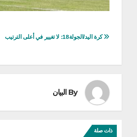
تصفّح
كرة اليد/الجولة18: لا تغيير في أعلى الترتيب
المقالات
By
البيان
ذات صلة