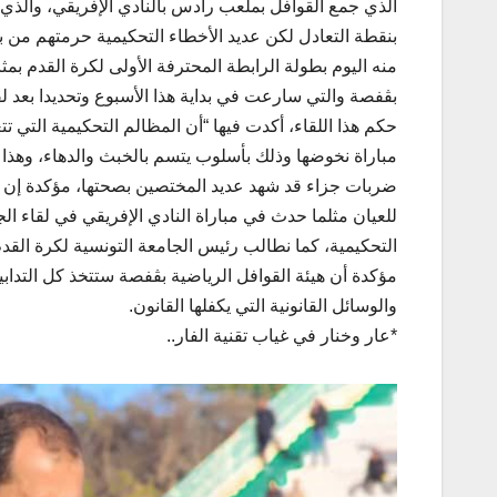
الذي جمع القوافل بملعب رادس بالنادي الإفريقي، والذي
بنقطة التعادل لكن عديد الأخطاء التحكيمية حرمتهم من 
منه اليوم بطولة الرابطة المحترفة الأولى لكرة القدم بمثا
بڨفصة والتي سارعت في بداية هذا الأسبوع وتحديدا بعد ل
حكم هذا اللقاء، أكدت فيها “أن المظالم التحكيمية التي
مباراة نخوضها وذلك بأسلوب يتسم بالخبث والدهاء، وهذا
ضربات جزاء قد شهد عديد المختصين بصحتها، مؤكدة إن تك
للعيان مثلما حدث في مباراة النادي الإفريقي في لقاء الج
التحكيمية، كما نطالب رئيس الجامعة التونسية لكرة الق
مؤكدة أن هيئة القوافل الرياضية بڨفصة ستتخذ كل التدابي
والوسائل القانونية التي يكفلها القانون.
*عار وخنار في غياب تقنية الفار..