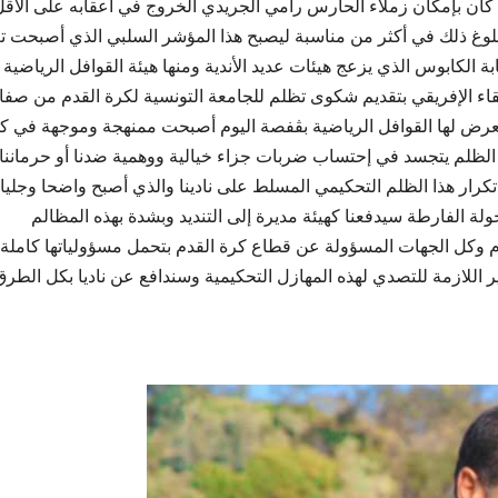
 كان بإمكان زملاء الحارس رامي الجريدي الخروج في أعقابه على الأقل
بلوغ ذلك في أكثر من مناسبة ليصبح هذا المؤشر السلبي الذي أصبحت ت
بة الكابوس الذي يزعج هيئات عديد الأندية ومنها هيئة القوافل الرياضية
قاء الإفريقي بتقديم شكوى تظلم للجامعة التونسية لكرة القدم من صفا
 تتعرض لها القوافل الرياضية بڨفصة اليوم أصبحت ممنهجة وموجهة في ك
 الظلم يتجسد في إحتساب ضربات جزاء خيالية ووهمية ضدنا أو حرماننا
رار هذا الظلم التحكيمي المسلط على نادينا والذي أصبح واضحا وجليا
ولة الفارطة سيدفعنا كهيئة مديرة إلى التنديد وبشدة بهذه المظالم
دم وكل الجهات المسؤولة عن قطاع كرة القدم بتحمل مسؤولياتها كاملة،
ر اللازمة للتصدي لهذه المهازل التحكيمية وسندافع عن ناديا بكل الطرق