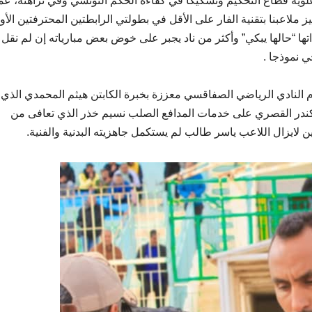
علوية قطاع التحكيم وتشكيكا في كفاءة الحكم التونسي وفي نزاهته، عم
ملاعبنا بتقنية الفار على الأقل في بطولتي الرابطتين المحترفتين الأو
تها “حالها يبكي” وأكثر من ناد يجبر على خوض بعض مبارياته إن لم نقل 
ي نموذجا .
 النادي الرياضي الصفاقسي معززة بخبرة الكابتن هيثم المحمدي الذي
إسكندر القصري على خدمات المدافع الصلب نسيم خذر الذي تعافى من
لايزال اللاعب ياسر طالب لم يستكمل جاهزيته البدنية والفنية.