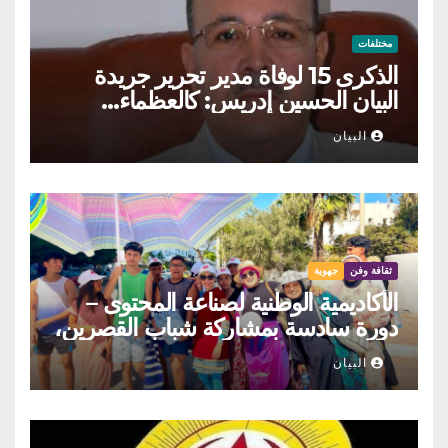
مختلفات
الذكرى 15 لوفاة مدير تحرير جريدة
البيان الحسين إدريس: كالعظماء…
عاش شامخا ورحل واقفا
البيان
ثقافة وفن
جهوية
الأكاديمية الوطنية لصناعة المحتوى –
دورة سادسة بمشاركة شباب القصرين،
المنستير والمهدية
البيان