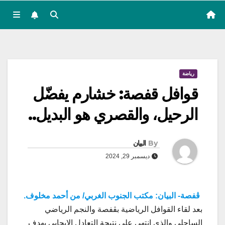
رياضة
قوافل قفصة: خشارم يفضّل
الرحيل، والقصري هو البديل..
By
البيان
ديسمبر 29, 2024
ڨفصة- البيان: مكتب الجنوب الغربي/ من أحمد مخلوف.
بعد لقاء القوافل الرياضية بڨفصة والنجم الرياضي
الساحلي والذي إنتهى على نتيجة التعادل الإيجابي بهدف