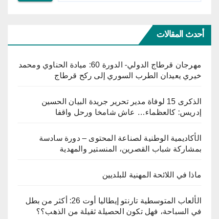
أحدث المقالات
مهرجان قرطاج الدولي- الدورة 60: ميادة الحناوي ومحمد
خيري يعيدان الطرب السوري إلى ركح قرطاج
الذكرى 15 لوفاة مدير تحرير جريدة البيان الحسين
إدريس: كالعظماء… عاش شامخا ورحل واقفا
الأكاديمية الوطنية لصناعة المحتوى – دورة سادسة
بمشاركة شباب القصرين، المنستير والمهدية
ماذا في اللائحة المهنية للبلديين
الألعاب المتوسطية تارنتو إيطاليا أوت 26: أكثر من بطل
في السباحة، فهل تكون الحصيلة ثقيلة من الذهب؟؟