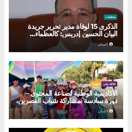
مختلفات
الذكرى 15 لوفاة مدير تحرير جريدة
البيان الحسين إدريس: كالعظماء…
عاش شامخا ورحل واقفا
البيان
ثقافة وفن
جهوية
الأكاديمية الوطنية لصناعة المحتوى –
دورة سادسة بمشاركة شباب القصرين،
المنستير والمهدية
البيان