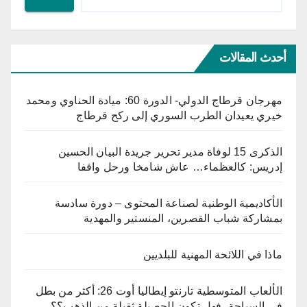
أحدث المقالات
مهرجان قرطاج الدولي- الدورة 60: ميادة الحناوي ومحمد
خيري يعيدان الطرب السوري إلى ركح قرطاج
الذكرى 15 لوفاة مدير تحرير جريدة البيان الحسين
إدريس: كالعظماء… عاش شامخا ورحل واقفا
الأكاديمية الوطنية لصناعة المحتوى – دورة سادسة
بمشاركة شباب القصرين، المنستير والمهدية
ماذا في اللائحة المهنية للبلديين
الألعاب المتوسطية تارنتو إيطاليا أوت 26: أكثر من بطل
في السباحة، فهل تكون الحصيلة ثقيلة من الذهب؟؟