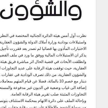
نظرت أول أمس هيئة الدائرة الجنائية المختصة في النظر 
واستيلاءات بودادية وزارة أملاك الدولة والشؤون العقارية
الاختبارات المأذون بها قضائيا لم تصدر بعد فقررت تأجيل
يذكر ان الاستيلاءات المالية ووفق ما ورد في ملف القضية بلغت 80 ألف
وانطلقت الأبحاث في قضية الحال اثر مباشرة فريق هيئة 
العقارية، حيث توقفت هيئة الرقابة على عديد التجاوزات 
إضافة الى غياب وضعية في الديون غير مدفوعة والمستحق
التجاوزات المثبتة صلب تقرير هيئة الرقابة العامة.
وبإحالة الملف على دائرة الاتهام بمحكمة الاستئناف بتو
من سماع للشهود والاطلاع على تقرير رقابة وتقارير اخ