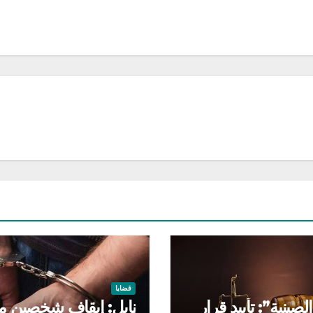
قضايا
الصينية”: تأييد قرار
نابل: إيقاف شخصين م