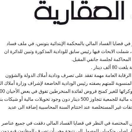
في قضايا الفساد المالي بالمحكمة الإبتدائية بتونس، في ملف فساد
، شملت الابحاث فيها رئيس سابق للودادية المذكورة وتبين للدائرة ان
 المحاكمة لجلسة جانفي المقبل.
 دينار .
الرقابة العامة مهمة تفقد على تصرف ودادية أملاك الدولة والشؤون
المنسوبة للمتهم بصفته رئيس الودادية الخاضعة لإشراف وزارة أملاك ال
والشؤون العقارية، من ذلك تصرف الودادية في عقارات وكرائ
دينار مع خصم 10 بالمائة، فضلا عن قيام المتهم بمعاملات مالية للجمعية تتجاوز 500 دينار دون وجود تحويلات مالية أو ش
ات غير المستخلصة عند اختتام السنة المحاسبية إضافة الى عديد
نس المختصة في النظر في قضايا الفساد المالي دققت في جميع عناصر ال
تبار اصلي وتكميلي للوصول الى نتيجة وهي أن تصرف المظنون فيه دون 