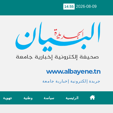
Ski
2026-08-09
14:55
t
conten
www.albayene.tn
جريدة إلكترونية إخبارية جامعة
الرئيسية
سياسة
وطنية
جهوية