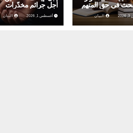
بحث في حق المتهم
أجل جرائم مخدّرات
وشلاكة
20
البيان
أغسطس 1, 2026
البيان