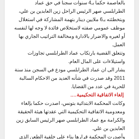
بالعاصمة حكما بـ4 سنوات سجنا في حق عماد
الطرابلسي صهر الرئيس الراحل زين العابدين بن علي،
وبتخطئته بـ6 ملايين دينار بتهمة المشاركة في استغلال
موظف عمومي صفته لاستخلاص فائدة لا وجه لها لنفسه
أو لغيره والاضرار بالادارة ومخالفة التراتيب الجاري بها
العمل.
وتتعلق القضية بارتكاب عماد الطرابلسي تجاوزات
واستيلاءات على المال العام.
يشار الى ان عماد الطرابلسي مودع في السجن منذ سنة
2011 وقد صدرت في شأنه العديد من الاحكام السالبة
للحرية في عدد من القضايا.
إلغاء الاتفاقية التحكيمية….
وكانت المحكمة الابتدائية بتونس، اصدرت حكما بإلغاء
ومعدومية الاتفاقية التحكيمية التي عقدتها هيئة الحقيقة
والكرامة مع عماد الطرابلسي صهر الرئيس السابق زين
العابدين بن علي.
وأصدرت المحكمة قرارها بناء على خلفية الطعن الذي