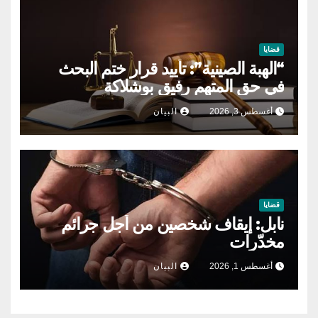
قضايا
“الهبة الصينية”: تأييد قرار ختم البحث
في حق المتهم رفيق بوشلاكة
أغسطس 3, 2026
البيان
قضايا
نابل: إيقاف شخصين من أجل جرائم
مخدّرات
أغسطس 1, 2026
البيان