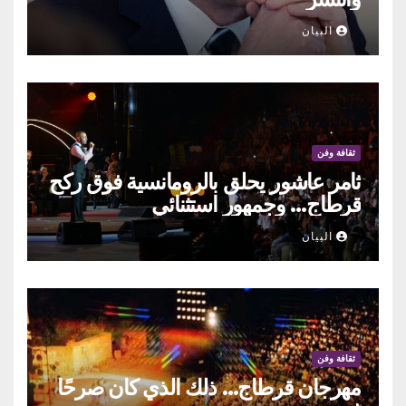
البيان
ثقافة وفن
ثامر عاشور يحلق بالرومانسية فوق ركح
قرطاج… وجمهور استثنائي
البيان
ثقافة وفن
مهرجان قرطاج… ذلك الذي كان صرحًا