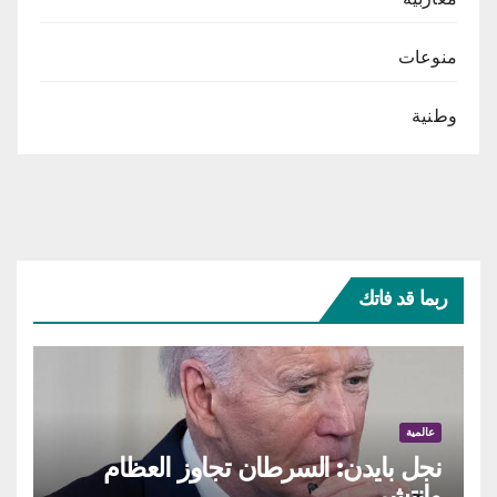
منوعات
وطنية
ربما قد فاتك
عالمية
نجل بايدن: السرطان تجاوز العظام
وانتشر