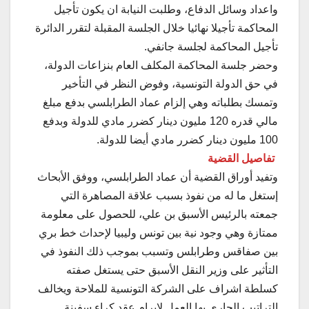
واعداد وسائل الدفاع، وطلبت النيابة ان يكون تأجيل
المحاكمة تأجيلا نهائيا خلال الجلسة المقبلة لتقرر الدائرة
تأجيل المحاكمة لجلسة جانفي.
وحضر جلسة المحاكمة المكلف العام بنزاعات الدولة،
في حق الدولة التونسية، وفوض النظر في التأخير
وتمسك بطلباته وهي إلزام عماد الطرابلسي بدفع مبلغ
مالي قدره 120 مليون دينار كضرر مادي للدولة وبدفع
100 مليون دينار كضرر مادي أيضا للدولة.
تفاصيل القضية
وتفيد أوراق القضية أن عماد الطرابلسي، ووفق الأبحاث
إستغل ما له من نفوذ بسبب علاقة المصاهرة التي
جمعته بالرئيس الأسبق بن علي، للحصول على معلومة
ممتازة وهي وجود نية بين تونس وليبيا لإحداث خط بري
بين صفاقس وطرابلس وتسبب بموجب ذلك النفوذ في
التأثير على وزير النقل الأسبق حتى يستغل صفته
كسلطة اشراف على الشركة التونسية للملاحة ويخالف
التراتيب الجاري بها العمل لابرام عقد كراء سفينة