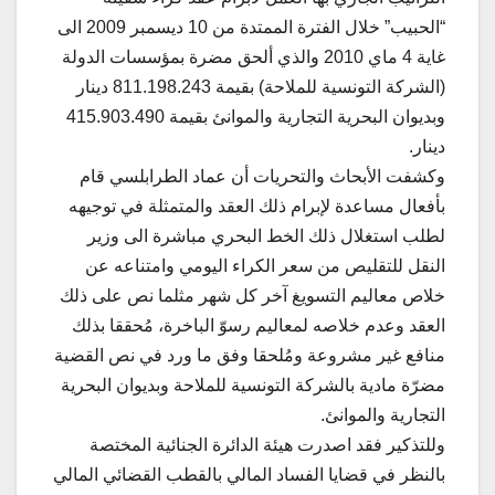
“الحبيب” خلال الفترة الممتدة من 10 ديسمبر 2009 الى
غاية 4 ماي 2010 والذي ألحق مضرة بمؤسسات الدولة
(الشركة التونسية للملاحة) بقيمة 811.198.243 دينار
وبديوان البحرية التجارية والموانئ بقيمة 415.903.490
دينار.
وكشفت الأبحاث والتحريات أن عماد الطرابلسي قام
بأفعال مساعدة لإبرام ذلك العقد والمتمثلة في توجيهه
لطلب استغلال ذلك الخط البحري مباشرة الى وزير
النقل للتقليص من سعر الكراء اليومي وامتناعه عن
خلاص معاليم التسويغ آخر كل شهر مثلما نص على ذلك
العقد وعدم خلاصه لمعاليم رسوّ الباخرة، مُحققا بذلك
منافع غير مشروعة ومُلحقا وفق ما ورد في نص القضية
مضرّة مادية بالشركة التونسية للملاحة وبديوان البحرية
التجارية والموانئ.
وللتذكير فقد اصدرت هيئة الدائرة الجنائية المختصة
بالنظر في قضايا الفساد المالي بالقطب القضائي المالي