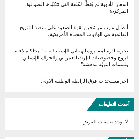
أسعار الأدوية لم يُغطِّ الكلفة التي تتكبّدها الصيدلية
المركزية
أبطال عرب مرشحين بقوة للصعود على منصة التتويج
العالمية في الولايات المتحدة الأمريكية.
تجربة الرسامة ثروة الهنتاتي الإستثنائية – ” محاكاة لافتة
لروح وخصوصيات الإرث العمراني والحراك الإنساني
بلمسات أنثويٌة مدهشة”
آخر مستجدات فرق الرابطة الوطنية الاولى
أحدث التعليقات
لا توجد تعليقات للعرض.