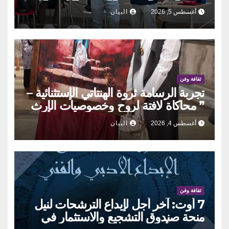
الحوكمة التشاركية
أغسطس 5, 2026
البيان
ثقافة وفن
تجربة الرسامة ثروة الهنتاتي الإستثنائية –
” محاكاة لافتة لروح وخصوصيات الإرث
العمراني والحراك الإنساني بلمسات
أغسطس 4, 2026
البيان
أنثويٌة مدهشة”
ثقافة وفن
7 أوت: آخر أجل لإيداع الترشحات لنيل
منحة صندوق التشجيع والاستثمار في