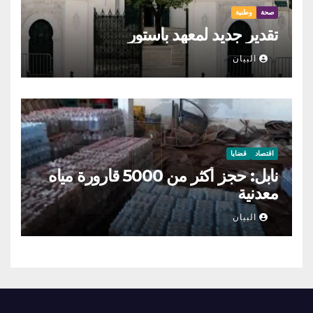
صحة
وطنية
تقدير جديد لمعهد باستور
البيان
اقتصاد
قضايا
نابل: حجز أكثر من 5000 قارورة مياه
معدنية
البيان