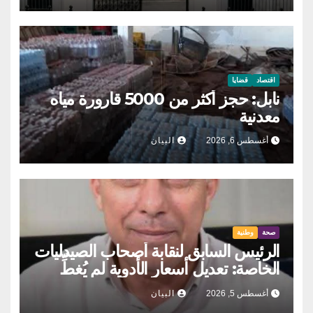
اقتصاد
قضايا
نابل: حجز أكثر من 5000 قارورة مياه
معدنية
أغسطس 6, 2026
البيان
صحة
وطنية
الرئيس السابق لنقابة أصحاب الصيدليات
الخاصة: تعديل أسعار الأدوية لم يُغطِّ
الكلفة التي تتكبّدها الصيدلية المركزية
أغسطس 5, 2026
البيان