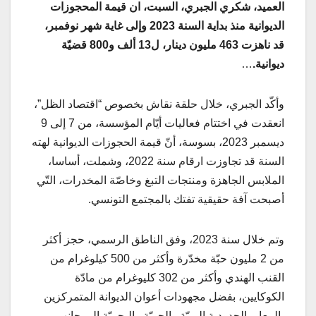
العميد، شكري الجبري، السبت، ان قيمة المحجوزات
الديوانية منذ بداية السنة 2023 وإلى غاية شهر نوفمبر،
قد ناهزت 463 مليون دينار، ل13 ألف و800 قضيّة
ديوانية.
…
وأكّد الجبري، خلال حلقة نقاش بخصوص “اقتصاد الظل”،
انعقدت في اختتام فعاليات أيّام المؤسسة، من 7 إلى 9
ديسمبر 2023، بسوسة، أنّ قيمة الحجوزات الديوانية لهته
السنة قد تجاوزت ارقام سنة 2022، وشملت، أساسا،
الملابس الجاهزة ومنتجات التبغ وخاصّة المخدرات، التّي
أصبحت آفة حقيقية تفتك بالمجتمع التونسي.
وتم خلال سنة 2023، وفق الناطق الرسمي، حجز أكثر
من 2 مليون حبّة مخدّرة وأكثر من 500 كيلوغرام من
القنب الهندي وأكثر من 302 كليوغرام من مادّة
الكوكايين، بفضل مجهودات أعوان الديوانة المتمركزين
بالمعابر الحدودية البريّة والجويّة والبحريّة إلى جانب