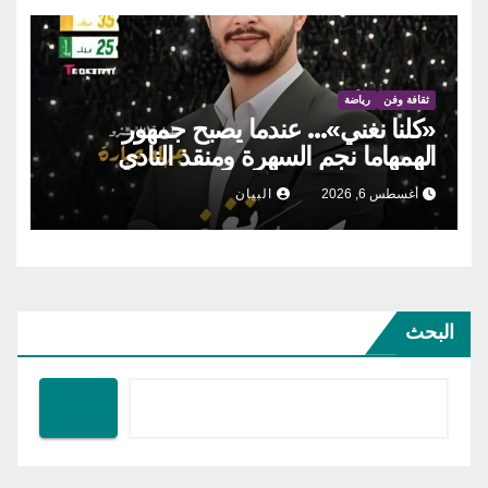
ثقافة وفن
رياضة
«كلنا نغني»… عندما يصبح جمهور
الهمهاما نجم السهرة ومنقذ النادي
أغسطس 6, 2026
البيان
البحث