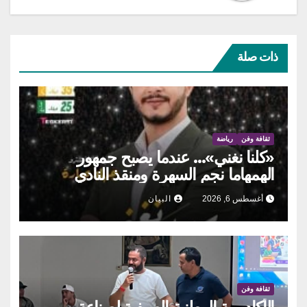
ذات صلة
ثقافة وفن
رياضة
«كلنا نغني»… عندما يصبح جمهور
الهمهاما نجم السهرة ومنقذ النادي
أغسطس 6, 2026
البيان
ثقافة وفن