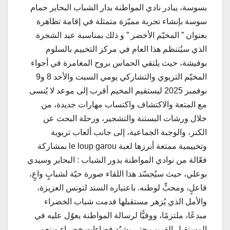
بسوسة، يبادر نادي المواطنة بدار الشباب البحاير حمام
سوسة بإنشاء تجربة مميّزة متمثلة في إقامة تظاهرة
بعنوان ” المخيّم الأخضر ” و ذلك بمناسبة عيد الشجرة
الذي سيُتنظم هذا العام في مركز التخييم بالسلوم
بوفيشة، حيث يلتقي الحماس بروح المغامرة في أجواء
المخيّم التربوي والتشاركي يومي السبت والأحد 8 و9
نوفمبر 2025 ليستقيم المخيم أقرب إلى موعد لا يُنسى
مع المتعة والاكتشاف واكتساب مهارات جديدة، من
خلال ورشات البستنة والتشجير، ورحلة البحث عن
الكنز، والوجبة الجماعية، إلى جانب ألعاب تربوية
وتخييمية ممتعة أبرزها لعبة le loup garou بمشاركة
فعّالة من نوادي المواطنة بدور الشباب : البحاير وسيدي
بوعلي، حيث سيُجسّد هذا اللقاء صورة حيّة لشبابٍ واعٍ،
فاعلٍ، ومحبٍّ لوطنه. باعتباره السند لتونس العزيزة،
والأمل الذي يُزهر مستقبلها فدمت شباب الخضراء
مبدعًا، ملتزمًا، ووفيًّا لرسالة المواطنة يعوٌل عليه في
المستقبل القريب حتى يشيٌد فضاءات خضراء وينعم