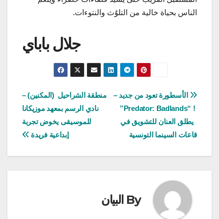
الناس بحياة خالية من التلوٌث والنتوءات.
جلال باباي
تصفّح
الأسطورة تعود من جديد –
منطقة الشراحيل (المكنين) –
! “Predator: Badlands”
نادي الرسم بمعهد موزيكانا
المقالات
يطلق العنان للتشويق في
للموسيقى يخوض تجربة
قاعات السينما التونسية
إبداعية فريدة
By
البيان