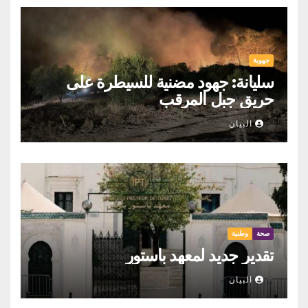
جهوية
سليانة: جهود مضنية للسيطرة على
حريق جبل المرقب
البيان
صحة
وطنية
تقدير جديد لمعهد باستور
البيان