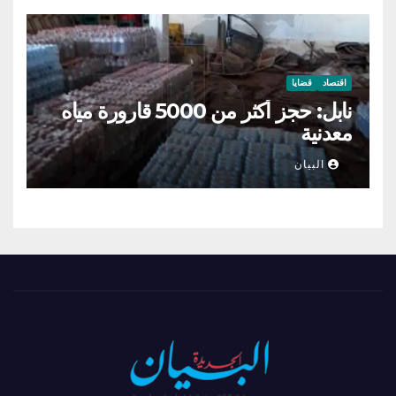
اقتصاد
قضايا
نابل: حجز أكثر من 5000 قارورة مياه
معدنية
البيان