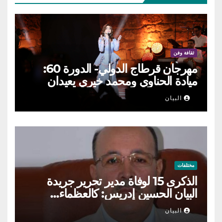
ثقافة وفن
مهرجان قرطاج الدولي- الدورة 60:
ميادة الحناوي ومحمد خيري يعيدان
الطرب السوري إلى ركح قرطاج
البيان
مختلفات
الذكرى 15 لوفاة مدير تحرير جريدة
البيان الحسين إدريس: كالعظماء…
عاش شامخا ورحل واقفا
البيان