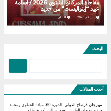
مفاجأة المركاتو الشتوي 2026 / أسامة
عبيد “إيتواليست” من جديد
يناير 29, 2026
البيان
البحث
أحدث المقالات
مهرجان قرطاج الدولي- الدورة 60: ميادة الحناوي ومحمد
خيري يعيدان الطرب السوري إلى ركح قرطاج