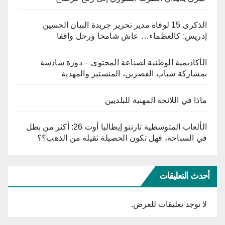
الذكرى 15 لوفاة مدير تحرير جريدة البيان الحسين
إدريس: كالعظماء… عاش شامخا ورحل واقفا
الأكاديمية الوطنية لصناعة المحتوى – دورة سادسة
بمشاركة شباب القصرين، المنستير والمهدية
ماذا في اللائحة المهنية للبلديين
الألعاب المتوسطية تارنتو إيطاليا أوت 26: أكثر من بطل
في السباحة، فهل تكون الحصيلة ثقيلة من الذهب؟؟
أحدث التعليقات
لا توجد تعليقات للعرض.